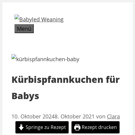
Zum
Inhalt
springen
Menü
Kürbispfannkuchen für
Babys
10. Oktober 2024
8. Oktober 2021
von
Clara
Springe zu Rezept
Rezept drucken