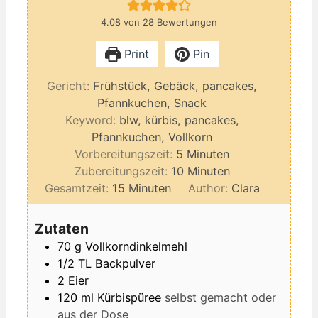
4.08
von
28
Bewertungen
Print
Pin
Gericht:
Frühstück, Gebäck, pancakes,
Pfannkuchen, Snack
Keyword:
blw, kürbis, pancakes,
Pfannkuchen, Vollkorn
Minuten
Vorbereitungszeit:
5
Minuten
Minuten
Zubereitungszeit:
10
Minuten
Minuten
Gesamtzeit:
15
Minuten
Author:
Clara
Zutaten
70
g
Vollkorndinkelmehl
1/2
TL
Backpulver
2
Eier
120
ml
Kürbispüree
selbst gemacht oder
aus der Dose