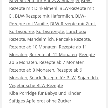
Kategorien
Schlagwörter
BLW Rezepte für Babys & Anfänger
BLW-
Rezepte mit Dinkelmehl
,
BLW-Rezepte mit
Ei
,
BLW-Rezepte mit Hafermilch
,
BLW-
Rezepte mit Vanille
,
BLW-Rezepte mit Zimt
,
Kürbispüree
,
Kürbisrezepte
,
Lunchbox
Rezepte
,
Mandelmilch
,
Pancake Rezepte
,
Rezepte ab 10 Monaten
,
Rezepte ab 11
Monaten
,
Rezepte ab 12 Monaten
,
Rezepte
ab 6 Monaten
,
Rezepte ab 7 Monaten
,
Rezepte ab 8 Monaten
,
Rezepte ab 9
Monaten
,
Snack Rezepte für BLW
,
Sojamilch
,
Vegetarische BLW-Rezepte
Kiba Porridge für Babys und Kinder
Saftiges Apfelbrot ohne Zucker