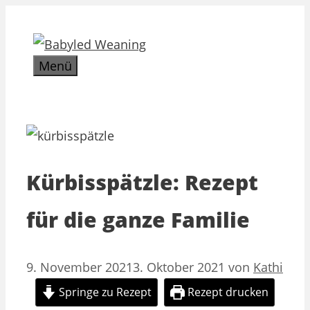
Zum
Inhalt
springen
Menü
Kürbisspätzle: Rezept
für die ganze Familie
9. November 2021
3. Oktober 2021
von
Kathi
Springe zu Rezept
Rezept drucken