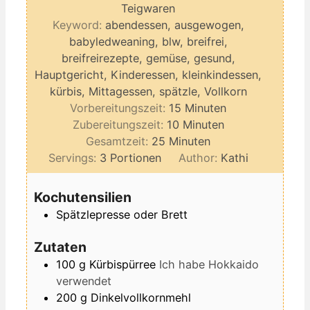
Teigwaren
Keyword:
abendessen, ausgewogen,
babyledweaning, blw, breifrei,
breifreirezepte, gemüse, gesund,
Hauptgericht, Kinderessen, kleinkindessen,
kürbis, Mittagessen, spätzle, Vollkorn
Minuten
Vorbereitungszeit:
15
Minuten
Minuten
Zubereitungszeit:
10
Minuten
Minuten
Gesamtzeit:
25
Minuten
Servings:
3
Portionen
Author:
Kathi
Kochutensilien
Spätzlepresse oder Brett
Zutaten
100
g
Kürbispürree
Ich habe Hokkaido
verwendet
200
g
Dinkelvollkornmehl