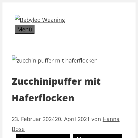
Zum
Inhalt
springen
Menü
Zucchinipuffer mit
Haferflocken
23. Februar 2024
20. April 2021
von
Hanna
Bose