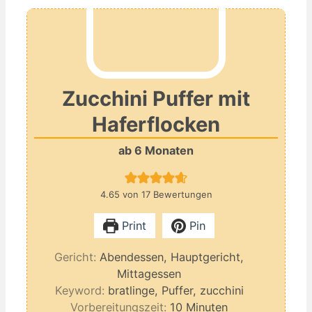
Zucchini Puffer mit
Haferflocken
ab 6 Monaten
4.65
von
17
Bewertungen
Print
Pin
Gericht:
Abendessen, Hauptgericht,
Mittagessen
Keyword:
bratlinge, Puffer, zucchini
Minuten
Vorbereitungszeit:
10
Minuten