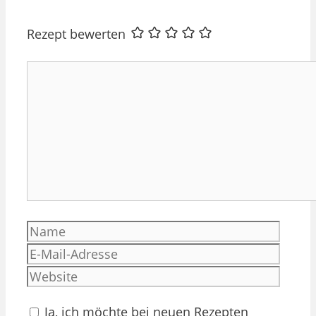
Rezept bewerten
Kommentar
Name
E-
Mail-
Websi
Adres
Ja, ich möchte bei neuen Rezepten