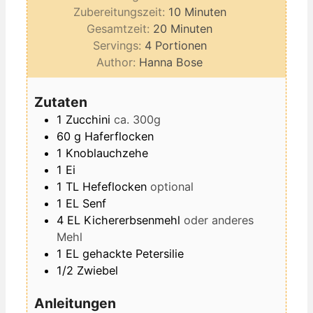
Minuten
Zubereitungszeit:
10
Minuten
Minuten
Gesamtzeit:
20
Minuten
Servings:
4
Portionen
Author:
Hanna Bose
Zutaten
1
Zucchini
ca. 300g
60
g
Haferflocken
1
Knoblauchzehe
1
Ei
1
TL
Hefeflocken
optional
1
EL
Senf
4
EL
Kichererbsenmehl
oder anderes
Mehl
1
EL
gehackte Petersilie
1/2
Zwiebel
Anleitungen