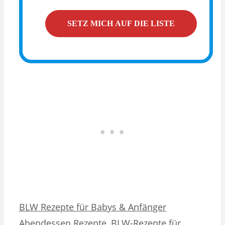
Kategorien
Schlagwörter
BLW Rezepte für Babys & Anfänger
Abendessen Rezepte
,
BLW-Rezepte für