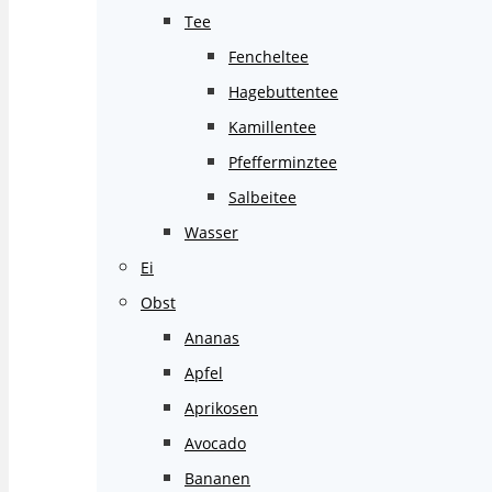
Tee
Fencheltee
Hagebuttentee
Kamillentee
Pfefferminztee
Salbeitee
Wasser
Ei
Obst
Ananas
Apfel
Aprikosen
Avocado
Bananen