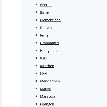
Beeren
Birne
Clementinen
Datteln
Feigen
Granatapfel
Honigmelone
Kaki
Kirschen
Kiwi
Mandarinen
Mango
Maracuja
Orangen