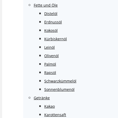
Fette und Öle
Distelöl
Erdnussöl
Kokosöl
Kürbiskernöl
Leinöl
Olivenöl
Palmöl
Rapsöl
Schwarzkümmelöl
Sonnenblumenöl
Getränke
Kakao
Karottensaft