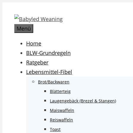
Zum
Inhalt
springen
Menü
Home
BLW-Grundregeln
Ratgeber
Lebensmittel-Fibel
Brot/Backwaren
Blätterteig
Laugengebäck (Brezel & Stangen)
Maiswaffeln
Reiswaffeln
Toast