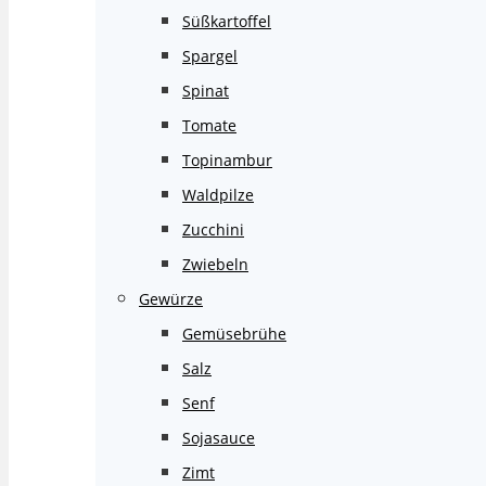
Süßkartoffel
Spargel
Spinat
Tomate
Topinambur
Waldpilze
Zucchini
Zwiebeln
Gewürze
Gemüsebrühe
Salz
Senf
Sojasauce
Zimt