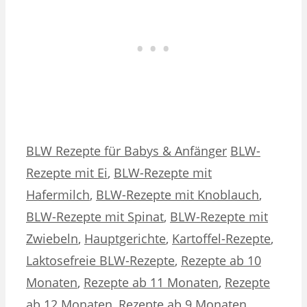
Kategorien
Schlagwörter
BLW Rezepte für Babys & Anfänger
BLW-
Rezepte mit Ei
,
BLW-Rezepte mit
Hafermilch
,
BLW-Rezepte mit Knoblauch
,
BLW-Rezepte mit Spinat
,
BLW-Rezepte mit
Zwiebeln
,
Hauptgerichte
,
Kartoffel-Rezepte
,
Laktosefreie BLW-Rezepte
,
Rezepte ab 10
Monaten
,
Rezepte ab 11 Monaten
,
Rezepte
ab 12 Monaten
,
Rezepte ab 9 Monaten
,