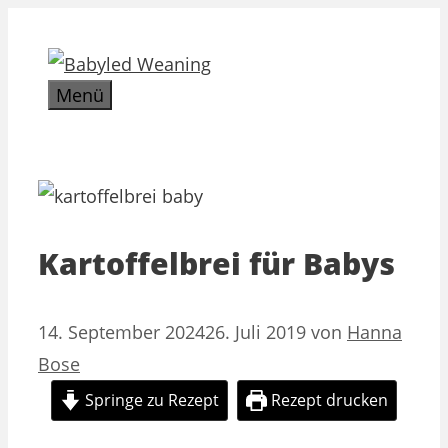
Zum
Inhalt
springen
Menü
Kartoffelbrei für Babys
14. September 2024
26. Juli 2019
von
Hanna
Bose
Springe zu Rezept
Rezept drucken