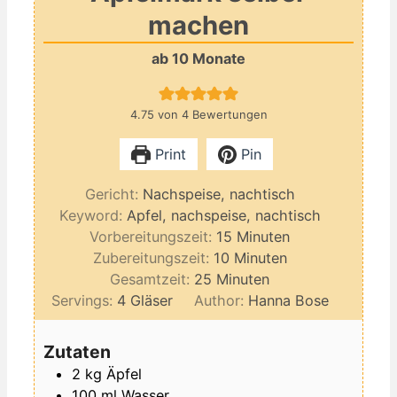
machen
ab 10 Monate
4.75
von
4
Bewertungen
Print
Pin
Gericht:
Nachspeise, nachtisch
Keyword:
Apfel, nachspeise, nachtisch
Minuten
Vorbereitungszeit:
15
Minuten
Minuten
Zubereitungszeit:
10
Minuten
Minuten
Gesamtzeit:
25
Minuten
Servings:
4
Gläser
Author:
Hanna Bose
Zutaten
2
kg
Äpfel
100
ml
Wasser