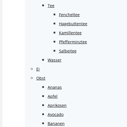
Tee
Fencheltee
Hagebuttentee
Kamillentee
Pfefferminztee
Salbeitee
Wasser
Ei
Obst
Ananas
Apfel
Aprikosen
Avocado
Bananen