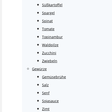
Süßkartoffel
Spargel
Spinat
Tomate
Topinambur
Waldpilze
Zucchini
Zwiebeln
Gewürze
Gemüsebrühe
Salz
Senf
Sojasauce
Zimt