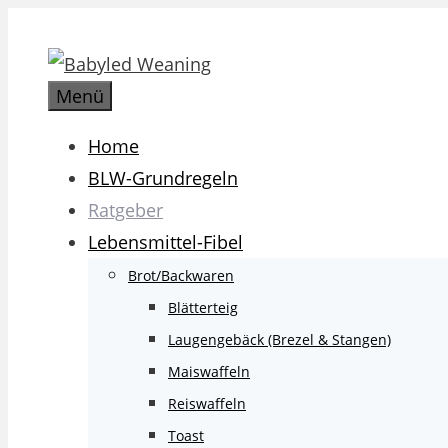
Zum
Inhalt
springen
Menü
Home
BLW-Grundregeln
Ratgeber
Lebensmittel-Fibel
Brot/Backwaren
Blätterteig
Laugengebäck (Brezel & Stangen)
Maiswaffeln
Reiswaffeln
Toast