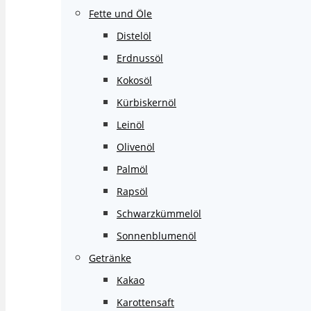
Fette und Öle
Distelöl
Erdnussöl
Kokosöl
Kürbiskernöl
Leinöl
Olivenöl
Palmöl
Rapsöl
Schwarzkümmelöl
Sonnenblumenöl
Getränke
Kakao
Karottensaft