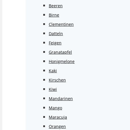
Beeren
Birne
Clementinen
Datteln
Feigen
Granatapfel
Honigmelone
Kaki
Kirschen
Kiwi
Mandarinen
Mango
Maracuja
Orangen