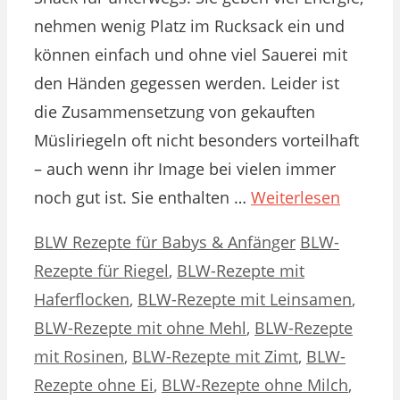
nehmen wenig Platz im Rucksack ein und
können einfach und ohne viel Sauerei mit
den Händen gegessen werden. Leider ist
die Zusammensetzung von gekauften
Müsliriegeln oft nicht besonders vorteilhaft
– auch wenn ihr Image bei vielen immer
noch gut ist. Sie enthalten …
Weiterlesen
Kategorien
Schlagwörter
BLW Rezepte für Babys & Anfänger
BLW-
Rezepte für Riegel
,
BLW-Rezepte mit
Haferflocken
,
BLW-Rezepte mit Leinsamen
,
BLW-Rezepte mit ohne Mehl
,
BLW-Rezepte
mit Rosinen
,
BLW-Rezepte mit Zimt
,
BLW-
Rezepte ohne Ei
,
BLW-Rezepte ohne Milch
,