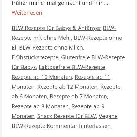
früher manchmal gemacht und mir …
Weiterlesen
Kategorien
Schlagwörter
BLW Rezepte für Babys & Anfänger
BLW-
Rezepte mit ohne Mehl
,
BLW-Rezepte ohne
Ei
,
BLW-Rezepte ohne Milch
,
Frühstücksrezepte
,
Glutenfreie BLW-Rezepte
für Babys
,
Laktosefreie BLW-Rezepte
,
Rezepte ab 10 Monaten
,
Rezepte ab 11
Monaten
,
Rezepte ab 12 Monaten
,
Rezepte
ab 6 Monaten
,
Rezepte ab 7 Monaten
,
Rezepte ab 8 Monaten
,
Rezepte ab 9
Monaten
,
Snack Rezepte für BLW
,
Vegane
BLW-Rezepte
Kommentar hinterlassen