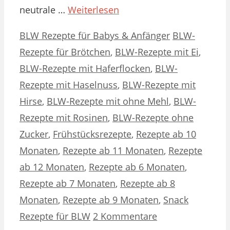
neutrale …
Weiterlesen
Kategorien
Schlagwörter
BLW Rezepte für Babys & Anfänger
BLW-
Rezepte für Brötchen
,
BLW-Rezepte mit Ei
,
BLW-Rezepte mit Haferflocken
,
BLW-
Rezepte mit Haselnuss
,
BLW-Rezepte mit
Hirse
,
BLW-Rezepte mit ohne Mehl
,
BLW-
Rezepte mit Rosinen
,
BLW-Rezepte ohne
Zucker
,
Frühstücksrezepte
,
Rezepte ab 10
Monaten
,
Rezepte ab 11 Monaten
,
Rezepte
ab 12 Monaten
,
Rezepte ab 6 Monaten
,
Rezepte ab 7 Monaten
,
Rezepte ab 8
Monaten
,
Rezepte ab 9 Monaten
,
Snack
Rezepte für BLW
2 Kommentare