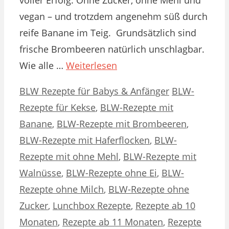
vegan – und trotzdem angenehm süß durch
reife Banane im Teig. Grundsätzlich sind
frische Brombeeren natürlich unschlagbar.
Wie alle …
Weiterlesen
Kategorien
Schlagwörter
BLW Rezepte für Babys & Anfänger
BLW-
Rezepte für Kekse
,
BLW-Rezepte mit
Banane
,
BLW-Rezepte mit Brombeeren
,
BLW-Rezepte mit Haferflocken
,
BLW-
Rezepte mit ohne Mehl
,
BLW-Rezepte mit
Walnüsse
,
BLW-Rezepte ohne Ei
,
BLW-
Rezepte ohne Milch
,
BLW-Rezepte ohne
Zucker
,
Lunchbox Rezepte
,
Rezepte ab 10
Monaten
,
Rezepte ab 11 Monaten
,
Rezepte