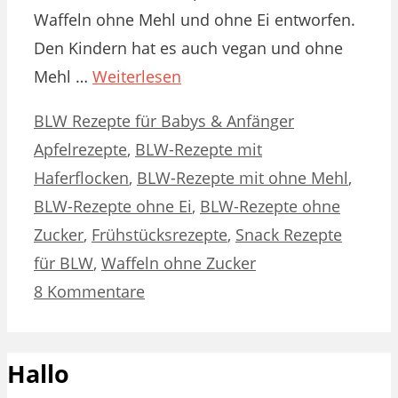
Waffeln ohne Mehl und ohne Ei entworfen.
Den Kindern hat es auch vegan und ohne
Mehl …
Weiterlesen
Kategorien
Schlagwörter
BLW Rezepte für Babys & Anfänger
Apfelrezepte
,
BLW-Rezepte mit
Haferflocken
,
BLW-Rezepte mit ohne Mehl
,
BLW-Rezepte ohne Ei
,
BLW-Rezepte ohne
Zucker
,
Frühstücksrezepte
,
Snack Rezepte
für BLW
,
Waffeln ohne Zucker
8 Kommentare
Hallo