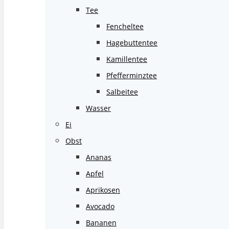
Tee
Fencheltee
Hagebuttentee
Kamillentee
Pfefferminztee
Salbeitee
Wasser
Ei
Obst
Ananas
Apfel
Aprikosen
Avocado
Bananen