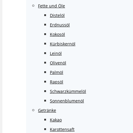
Fette und Öle
Distelöl
Erdnussöl
Kokosöl
Kürbiskernöl
Leinöl
Olivenöl
Palmöl
Rapsöl
Schwarzkümmelöl
Sonnenblumenöl
Getränke
Kakao
Karottensaft