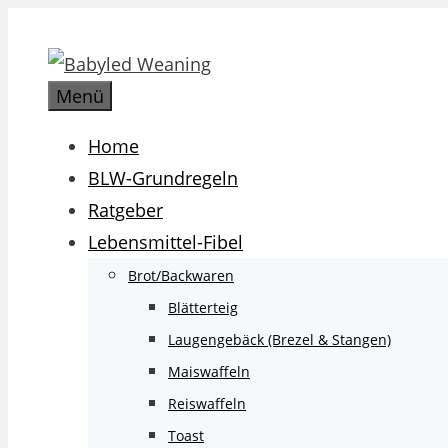
Zum
Inhalt
springen
Menü
Home
BLW-Grundregeln
Ratgeber
Lebensmittel-Fibel
Brot/Backwaren
Blätterteig
Laugengebäck (Brezel & Stangen)
Maiswaffeln
Reiswaffeln
Toast