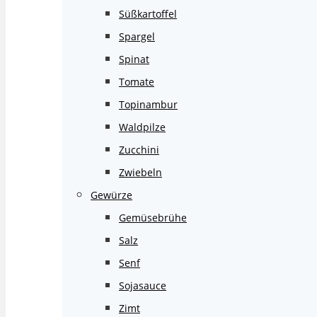
Süßkartoffel
Spargel
Spinat
Tomate
Topinambur
Waldpilze
Zucchini
Zwiebeln
Gewürze
Gemüsebrühe
Salz
Senf
Sojasauce
Zimt