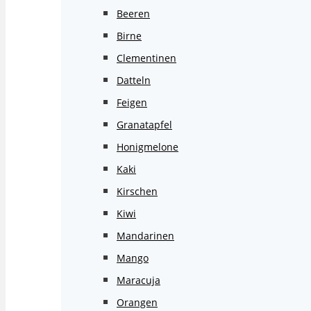
Beeren
Birne
Clementinen
Datteln
Feigen
Granatapfel
Honigmelone
Kaki
Kirschen
Kiwi
Mandarinen
Mango
Maracuja
Orangen