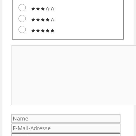
Kommentar
Name
E-
Mail-
Websi