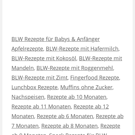
Kategorien
Schlagwörter
BLW Rezepte für Babys & Anfänger
Apfelrezepte
,
BLW-Rezepte mit Hafermilch
,
BLW-Rezepte mit Kokosöl
,
BLW-Rezepte mit
Mandeln
,
BLW-Rezepte mit Roggenmehl
,
BLW-Rezepte mit Zimt
,
Fingerfood Rezepte
,
Lunchbox Rezepte
,
Muffins ohne Zucker
,
Nachspeisen
,
Rezepte ab 10 Monaten
,
Rezepte ab 11 Monaten
,
Rezepte ab 12
Monaten
,
Rezepte ab 6 Monaten
,
Rezepte ab
7 Monaten
,
Rezepte ab 8 Monaten
,
Rezepte