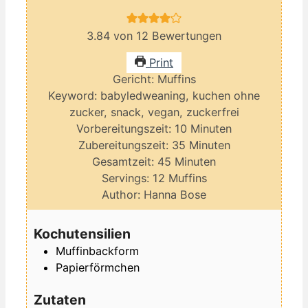
3.84
von
12
Bewertungen
Print
Gericht:
Muffins
Keyword:
babyledweaning, kuchen ohne
zucker, snack, vegan, zuckerfrei
Minuten
Vorbereitungszeit:
10
Minuten
Minuten
Zubereitungszeit:
35
Minuten
Minuten
Gesamtzeit:
45
Minuten
Servings:
12
Muffins
Author:
Hanna Bose
Kochutensilien
Muffinbackform
Papierförmchen
Zutaten