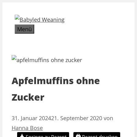
Zum
Inhalt
springen
Menü
Apfelmuffins ohne
Zucker
31. Januar 2024
21. September 2020
von
Hanna Bose
Springe zu Rezept
Rezept drucken