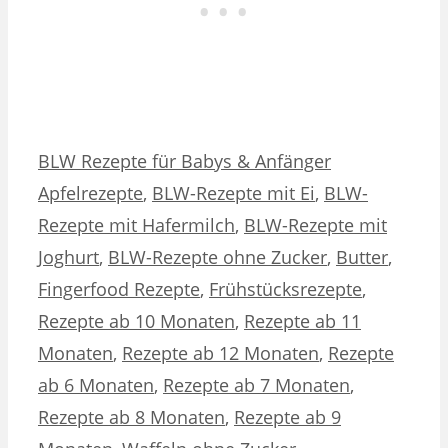
Kategorien
Schlagwörter
BLW Rezepte für Babys & Anfänger
Apfelrezepte
,
BLW-Rezepte mit Ei
,
BLW-
Rezepte mit Hafermilch
,
BLW-Rezepte mit
Joghurt
,
BLW-Rezepte ohne Zucker
,
Butter
,
Fingerfood Rezepte
,
Frühstücksrezepte
,
Rezepte ab 10 Monaten
,
Rezepte ab 11
Monaten
,
Rezepte ab 12 Monaten
,
Rezepte
ab 6 Monaten
,
Rezepte ab 7 Monaten
,
Rezepte ab 8 Monaten
,
Rezepte ab 9