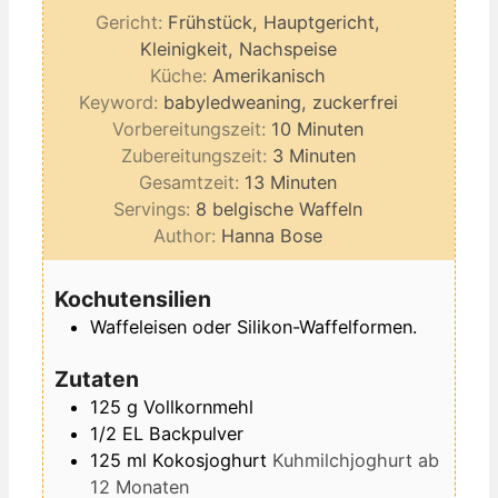
Gericht:
Frühstück, Hauptgericht,
Kleinigkeit, Nachspeise
Küche:
Amerikanisch
Keyword:
babyledweaning, zuckerfrei
Minuten
Vorbereitungszeit:
10
Minuten
Minuten
Zubereitungszeit:
3
Minuten
Minuten
Gesamtzeit:
13
Minuten
Servings:
8
belgische Waffeln
Author:
Hanna Bose
Kochutensilien
Waffeleisen oder Silikon-Waffelformen.
Zutaten
125
g
Vollkornmehl
1/2
EL
Backpulver
125
ml
Kokosjoghurt
Kuhmilchjoghurt ab
12 Monaten