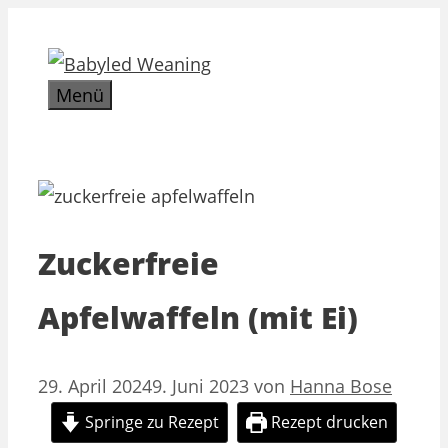
Zum
Inhalt
springen
Menü
Zuckerfreie
Apfelwaffeln (mit Ei)
29. April 2024
9. Juni 2023
von
Hanna Bose
Springe zu Rezept
Rezept drucken