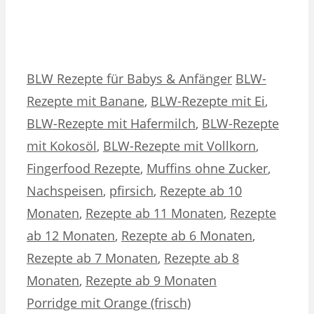
Kategorien
Schlagwörter
BLW Rezepte für Babys & Anfänger
BLW-
Rezepte mit Banane
,
BLW-Rezepte mit Ei
,
BLW-Rezepte mit Hafermilch
,
BLW-Rezepte
mit Kokosöl
,
BLW-Rezepte mit Vollkorn
,
Fingerfood Rezepte
,
Muffins ohne Zucker
,
Nachspeisen
,
pfirsich
,
Rezepte ab 10
Monaten
,
Rezepte ab 11 Monaten
,
Rezepte
ab 12 Monaten
,
Rezepte ab 6 Monaten
,
Rezepte ab 7 Monaten
,
Rezepte ab 8
Monaten
,
Rezepte ab 9 Monaten
Porridge mit Orange (frisch)