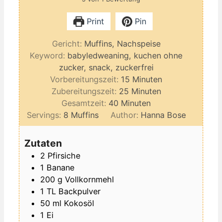
Print
Pin
Gericht:
Muffins, Nachspeise
Keyword:
babyledweaning, kuchen ohne
zucker, snack, zuckerfrei
Minuten
Vorbereitungszeit:
15
Minuten
Minuten
Zubereitungszeit:
25
Minuten
Minuten
Gesamtzeit:
40
Minuten
Servings:
8
Muffins
Author:
Hanna Bose
Zutaten
2
Pfirsiche
1
Banane
200
g
Vollkornmehl
1
TL
Backpulver
50
ml
Kokosöl
1
Ei