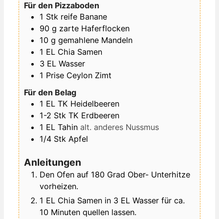
Für den Pizzaboden
1
Stk
reife Banane
90
g
zarte Haferflocken
10
g
gemahlene Mandeln
1
EL
Chia Samen
3
EL
Wasser
1
Prise
Ceylon Zimt
Für den Belag
1
EL
TK Heidelbeeren
1-2
Stk
TK Erdbeeren
1
EL
Tahin
alt. anderes Nussmus
1/4
Stk
Apfel
Anleitungen
Den Ofen auf 180 Grad Ober- Unterhitze
vorheizen.
1 EL Chia Samen in 3 EL Wasser für ca.
10 Minuten quellen lassen.