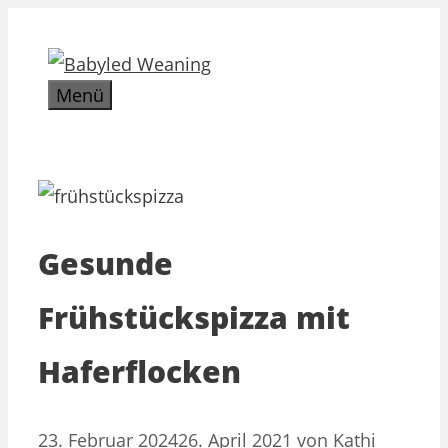
Zum
Inhalt
springen
Menü
Gesunde
Frühstückspizza mit
Haferflocken
23. Februar 2024
26. April 2021
von
Kathi