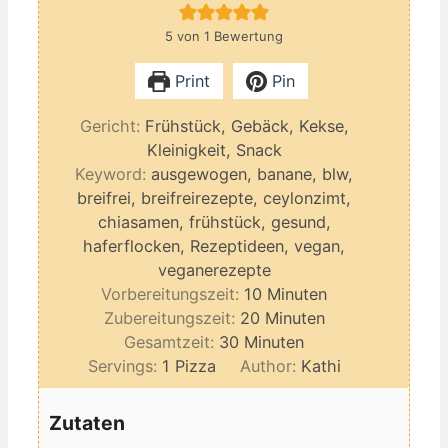
5
von 1 Bewertung
Print
Pin
Gericht:
Frühstück, Gebäck, Kekse,
Kleinigkeit, Snack
Keyword:
ausgewogen, banane, blw,
breifrei, breifreirezepte, ceylonzimt,
chiasamen, frühstück, gesund,
haferflocken, Rezeptideen, vegan,
veganerezepte
Minuten
Vorbereitungszeit:
10
Minuten
Minuten
Zubereitungszeit:
20
Minuten
Minuten
Gesamtzeit:
30
Minuten
Servings:
1
Pizza
Author:
Kathi
Zutaten