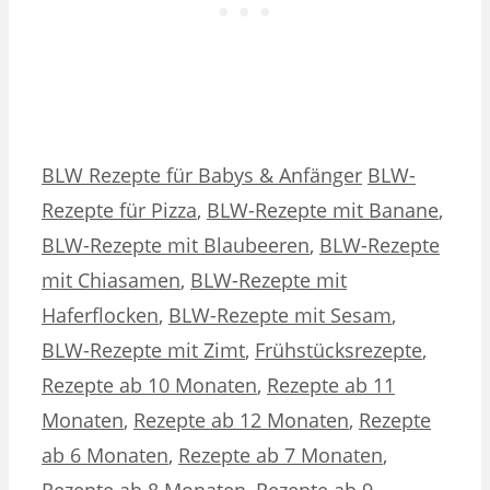
Kategorien
Schlagwörter
BLW Rezepte für Babys & Anfänger
BLW-
Rezepte für Pizza
,
BLW-Rezepte mit Banane
,
BLW-Rezepte mit Blaubeeren
,
BLW-Rezepte
mit Chiasamen
,
BLW-Rezepte mit
Haferflocken
,
BLW-Rezepte mit Sesam
,
BLW-Rezepte mit Zimt
,
Frühstücksrezepte
,
Rezepte ab 10 Monaten
,
Rezepte ab 11
Monaten
,
Rezepte ab 12 Monaten
,
Rezepte
ab 6 Monaten
,
Rezepte ab 7 Monaten
,
Rezepte ab 8 Monaten
,
Rezepte ab 9