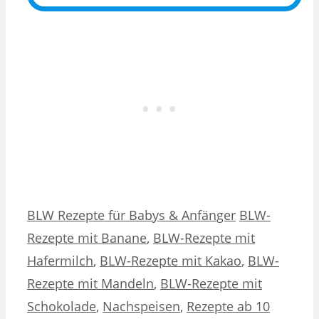
Kategorien
Schlagwörter
BLW Rezepte für Babys & Anfänger
BLW-
Rezepte mit Banane
,
BLW-Rezepte mit
Hafermilch
,
BLW-Rezepte mit Kakao
,
BLW-
Rezepte mit Mandeln
,
BLW-Rezepte mit
Schokolade
,
Nachspeisen
,
Rezepte ab 10