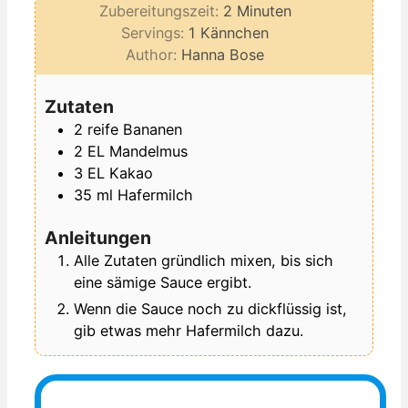
Minuten
Zubereitungszeit:
2
Minuten
Servings:
1
Kännchen
Author:
Hanna Bose
Zutaten
2
reife
Bananen
2
EL
Mandelmus
3
EL
Kakao
35
ml
Hafermilch
Anleitungen
Alle Zutaten gründlich mixen, bis sich
eine sämige Sauce ergibt.
Wenn die Sauce noch zu dickflüssig ist,
gib etwas mehr Hafermilch dazu.