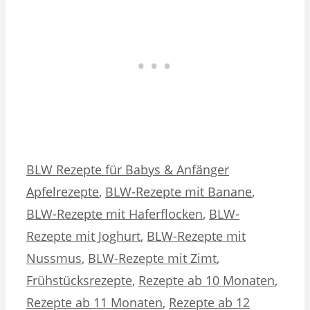
Kategorien
Schlagwörter
BLW Rezepte für Babys & Anfänger
Apfelrezepte
,
BLW-Rezepte mit Banane
,
BLW-Rezepte mit Haferflocken
,
BLW-
Rezepte mit Joghurt
,
BLW-Rezepte mit
Nussmus
,
BLW-Rezepte mit Zimt
,
Frühstücksrezepte
,
Rezepte ab 10 Monaten
,
Rezepte ab 11 Monaten
,
Rezepte ab 12