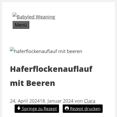
Zum
Inhalt
springen
Menü
Haferflockenauflauf
mit Beeren
24. April 2024
18. Januar 2024
von
Clara
Springe zu Rezept
Rezept drucken