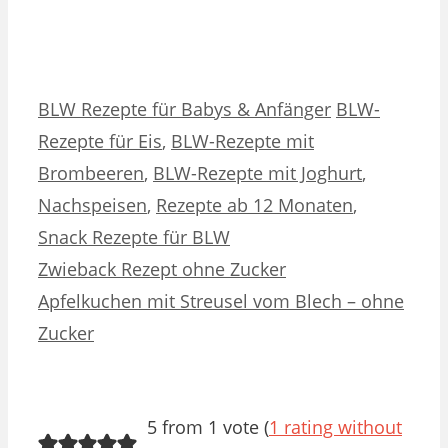
Kategorien
Schlagwörter
BLW Rezepte für Babys & Anfänger
BLW-
Rezepte für Eis
,
BLW-Rezepte mit
Brombeeren
,
BLW-Rezepte mit Joghurt
,
Nachspeisen
,
Rezepte ab 12 Monaten
,
Snack Rezepte für BLW
Zwieback Rezept ohne Zucker
Apfelkuchen mit Streusel vom Blech – ohne
Zucker
5 from 1 vote (
1 rating without