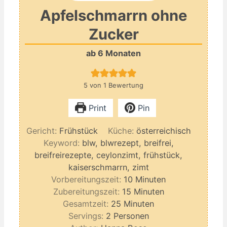
Apfelschmarrn ohne
Zucker
ab 6 Monaten
5
von 1 Bewertung
Print
Pin
Gericht:
Frühstück
Küche:
österreichisch
Keyword:
blw, blwrezept, breifrei,
breifreirezepte, ceylonzimt, frühstück,
kaiserschmarrn, zimt
Minuten
Vorbereitungszeit:
10
Minuten
Minuten
Zubereitungszeit:
15
Minuten
Minuten
Gesamtzeit:
25
Minuten
Servings:
2
Personen