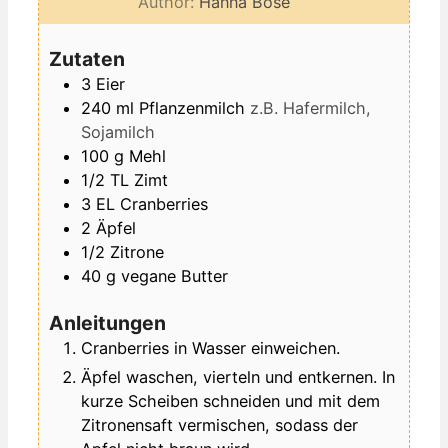
Author:
Hanna Bose
Zutaten
3
Eier
240
ml
Pflanzenmilch
z.B. Hafermilch,
Sojamilch
100
g
Mehl
1/2
TL
Zimt
3
EL
Cranberries
2
Äpfel
1/2
Zitrone
40
g
vegane Butter
Anleitungen
Cranberries in Wasser einweichen.
Äpfel waschen, vierteln und entkernen. In
kurze Scheiben schneiden und mit dem
Zitronensaft vermischen, sodass der