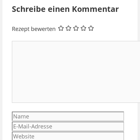
Schreibe einen Kommentar
Rezept bewerten
Kommentar
Name
E-
Mail-
Websi
Adres