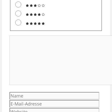
Kommentar
Name
E-
Mail-
Websi
Adres