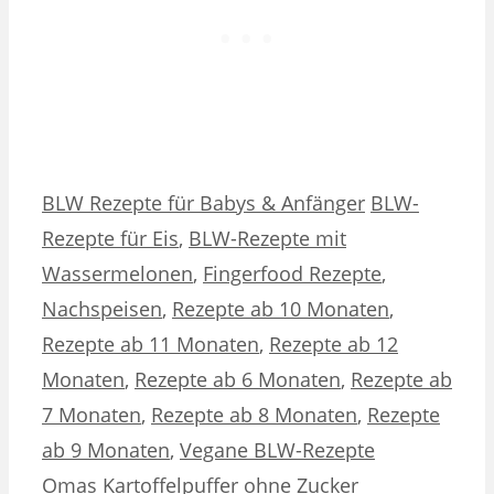
Kategorien
Schlagwörter
BLW Rezepte für Babys & Anfänger
BLW-
Rezepte für Eis
,
BLW-Rezepte mit
Wassermelonen
,
Fingerfood Rezepte
,
Nachspeisen
,
Rezepte ab 10 Monaten
,
Rezepte ab 11 Monaten
,
Rezepte ab 12
Monaten
,
Rezepte ab 6 Monaten
,
Rezepte ab
7 Monaten
,
Rezepte ab 8 Monaten
,
Rezepte
ab 9 Monaten
,
Vegane BLW-Rezepte
Omas Kartoffelpuffer ohne Zucker