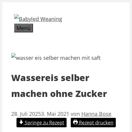
Zum
Inhalt
springen
Menü
Wassereis selber
machen ohne Zucker
28. Juli 2025
3. Mai 2021
von
Hanna Bose
Springe zu Rezept
Rezept drucken