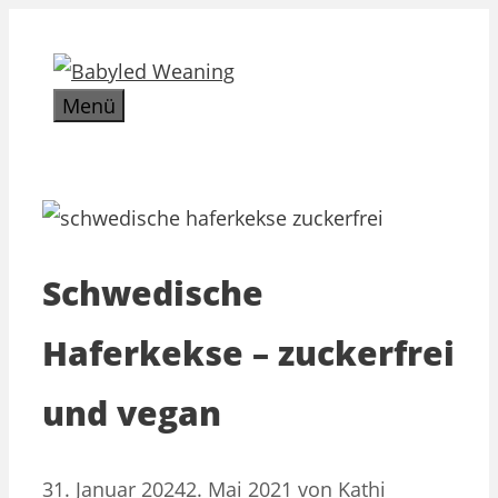
Zum
Inhalt
springen
Menü
Schwedische
Haferkekse – zuckerfrei
und vegan
31. Januar 2024
2. Mai 2021
von
Kathi