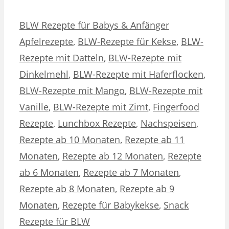
Kategorien
Schlagwörter
BLW Rezepte für Babys & Anfänger
Apfelrezepte
,
BLW-Rezepte für Kekse
,
BLW-
Rezepte mit Datteln
,
BLW-Rezepte mit
Dinkelmehl
,
BLW-Rezepte mit Haferflocken
,
BLW-Rezepte mit Mango
,
BLW-Rezepte mit
Vanille
,
BLW-Rezepte mit Zimt
,
Fingerfood
Rezepte
,
Lunchbox Rezepte
,
Nachspeisen
,
Rezepte ab 10 Monaten
,
Rezepte ab 11
Monaten
,
Rezepte ab 12 Monaten
,
Rezepte
ab 6 Monaten
,
Rezepte ab 7 Monaten
,
Rezepte ab 8 Monaten
,
Rezepte ab 9
Monaten
,
Rezepte für Babykekse
,
Snack
Rezepte für BLW