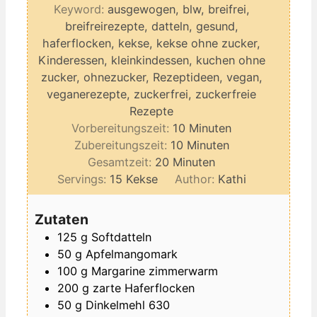
Keyword:
ausgewogen, blw, breifrei,
breifreirezepte, datteln, gesund,
haferflocken, kekse, kekse ohne zucker,
Kinderessen, kleinkindessen, kuchen ohne
zucker, ohnezucker, Rezeptideen, vegan,
veganerezepte, zuckerfrei, zuckerfreie
Rezepte
Minuten
Vorbereitungszeit:
10
Minuten
Minuten
Zubereitungszeit:
10
Minuten
Minuten
Gesamtzeit:
20
Minuten
Servings:
15
Kekse
Author:
Kathi
Zutaten
125
g
Softdatteln
50
g
Apfelmangomark
100
g
Margarine zimmerwarm
200
g
zarte Haferflocken
50
g
Dinkelmehl 630