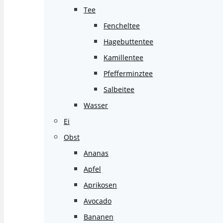
Tee
Fencheltee
Hagebuttentee
Kamillentee
Pfefferminztee
Salbeitee
Wasser
Ei
Obst
Ananas
Apfel
Aprikosen
Avocado
Bananen