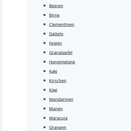
Beeren
Birne
Clementinen
Datteln
Feigen
Granatapfel
Honigmelone
Kaki
Kirschen
Kiwi
Mandarinen
Mango
Maracuja
Orangen