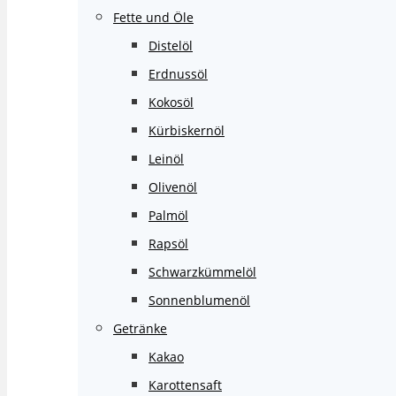
Fette und Öle
Distelöl
Erdnussöl
Kokosöl
Kürbiskernöl
Leinöl
Olivenöl
Palmöl
Rapsöl
Schwarzkümmelöl
Sonnenblumenöl
Getränke
Kakao
Karottensaft