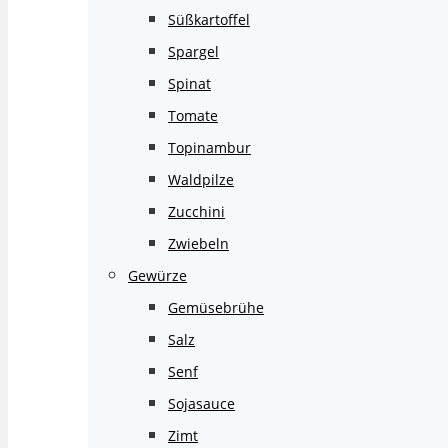
Süßkartoffel
Spargel
Spinat
Tomate
Topinambur
Waldpilze
Zucchini
Zwiebeln
Gewürze
Gemüsebrühe
Salz
Senf
Sojasauce
Zimt