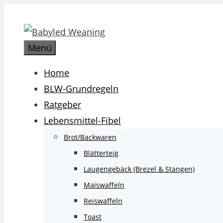
Zum
Inhalt
springen
Menü
Home
BLW-Grundregeln
Ratgeber
Lebensmittel-Fibel
Brot/Backwaren
Blätterteig
Laugengebäck (Brezel & Stangen)
Maiswaffeln
Reiswaffeln
Toast