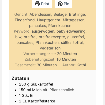
Print
Pin
Gericht:
Abendessen, Beilage, Bratlinge,
Fingerfood, Hauptgericht, Mittagessen,
pancakes, Pfannkuchen
Keyword:
ausgewogen, babyledweaning,
blw, breifrei, breifreirezepte, glutenfrei,
pancakes, Pfannkuchen, süßkartoffel,
vegetarisch
Minuten
Vorbereitungszeit:
20
Minuten
Minuten
Zubereitungszeit:
10
Minuten
Minuten
Gesamtzeit:
30
Minuten
Author:
Kathi
Zutaten
250
g
Süßkartoffel
150
ml
Milch
alt. Pflanzenmilch
1
Stk.
Ei
2
EL
Kartoffelstärke