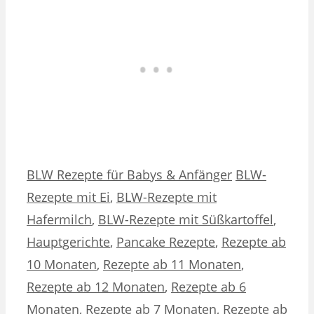
Kategorien
Schlagwörter
BLW Rezepte für Babys & Anfänger
BLW-
Rezepte mit Ei
,
BLW-Rezepte mit
Hafermilch
,
BLW-Rezepte mit Süßkartoffel
,
Hauptgerichte
,
Pancake Rezepte
,
Rezepte ab
10 Monaten
,
Rezepte ab 11 Monaten
,
Rezepte ab 12 Monaten
,
Rezepte ab 6
Monaten
,
Rezepte ab 7 Monaten
,
Rezepte ab