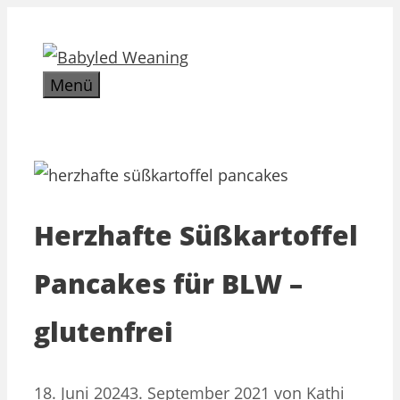
Zum
Inhalt
springen
Menü
Herzhafte Süßkartoffel
Pancakes für BLW –
glutenfrei
18. Juni 2024
3. September 2021
von
Kathi