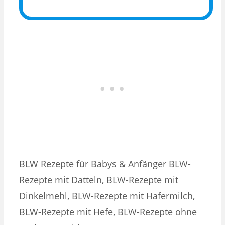
Kategorien
Schlagwörter
BLW Rezepte für Babys & Anfänger
BLW-
Rezepte mit Datteln
,
BLW-Rezepte mit
Dinkelmehl
,
BLW-Rezepte mit Hafermilch
,
BLW-Rezepte mit Hefe
,
BLW-Rezepte ohne