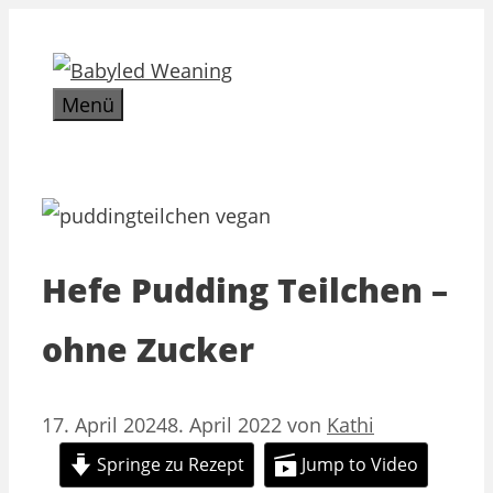
Zum
Inhalt
springen
Menü
Hefe Pudding Teilchen –
ohne Zucker
17. April 2024
8. April 2022
von
Kathi
Springe zu Rezept
Jump to Video