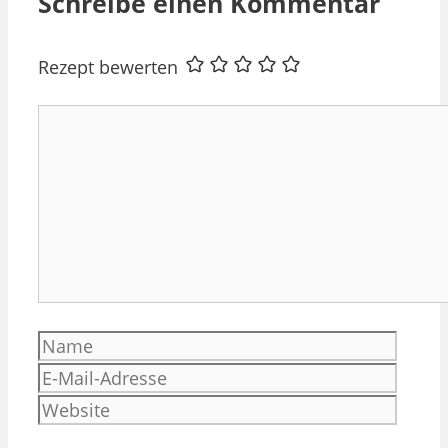
Schreibe einen Kommentar
Rezept bewerten
Kommentar
Name
E-
Mail-
Websi
Adres