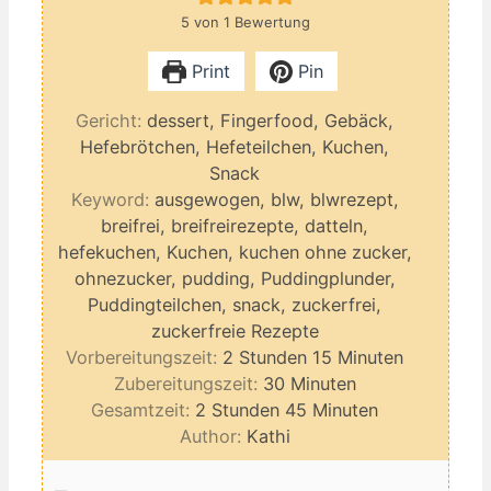
5
von 1 Bewertung
Print
Pin
Gericht:
dessert, Fingerfood, Gebäck,
Hefebrötchen, Hefeteilchen, Kuchen,
Snack
Keyword:
ausgewogen, blw, blwrezept,
breifrei, breifreirezepte, datteln,
hefekuchen, Kuchen, kuchen ohne zucker,
ohnezucker, pudding, Puddingplunder,
Puddingteilchen, snack, zuckerfrei,
zuckerfreie Rezepte
Stunden
Minuten
Vorbereitungszeit:
2
Stunden
15
Minuten
Minuten
Zubereitungszeit:
30
Minuten
Stunden
Minuten
Gesamtzeit:
2
Stunden
45
Minuten
Author:
Kathi