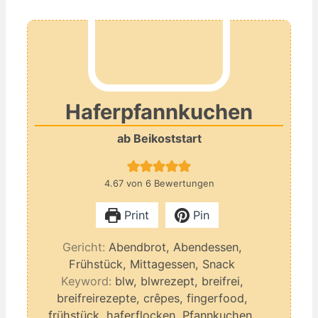
Haferpfannkuchen
ab Beikoststart
4.67
von
6
Bewertungen
Print
Pin
Gericht:
Abendbrot, Abendessen,
Frühstück, Mittagessen, Snack
Keyword:
blw, blwrezept, breifrei,
breifreirezepte, crêpes, fingerfood,
frühstück, haferflocken, Pfannkuchen,