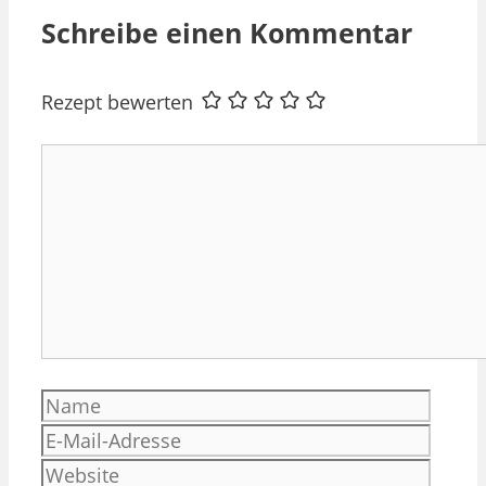
Schreibe einen Kommentar
Rezept bewerten
Kommentar
Name
E-
Mail-
Websi
Adres