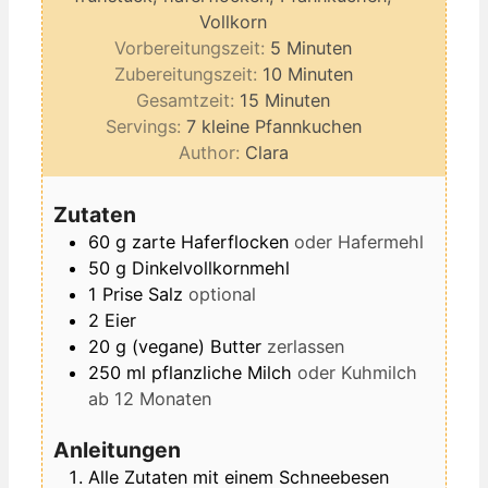
Vollkorn
Minuten
Vorbereitungszeit:
5
Minuten
Minuten
Zubereitungszeit:
10
Minuten
Minuten
Gesamtzeit:
15
Minuten
Servings:
7
kleine Pfannkuchen
Author:
Clara
Zutaten
60
g
zarte Haferflocken
oder Hafermehl
50
g
Dinkelvollkornmehl
1
Prise
Salz
optional
2
Eier
20
g
(vegane) Butter
zerlassen
250
ml
pflanzliche Milch
oder Kuhmilch
ab 12 Monaten
Anleitungen
Alle Zutaten mit einem Schneebesen