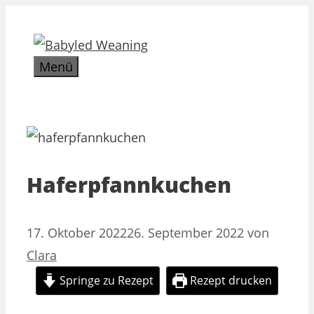
Zum
Inhalt
springen
Menü
Haferpfannkuchen
17. Oktober 2022
26. September 2022
von
Clara
Springe zu Rezept
Rezept drucken