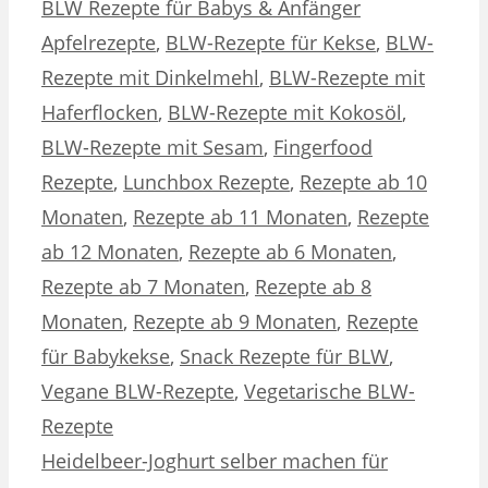
Kategorien
Schlagwörter
BLW Rezepte für Babys & Anfänger
Apfelrezepte
,
BLW-Rezepte für Kekse
,
BLW-
Rezepte mit Dinkelmehl
,
BLW-Rezepte mit
Haferflocken
,
BLW-Rezepte mit Kokosöl
,
BLW-Rezepte mit Sesam
,
Fingerfood
Rezepte
,
Lunchbox Rezepte
,
Rezepte ab 10
Monaten
,
Rezepte ab 11 Monaten
,
Rezepte
ab 12 Monaten
,
Rezepte ab 6 Monaten
,
Rezepte ab 7 Monaten
,
Rezepte ab 8
Monaten
,
Rezepte ab 9 Monaten
,
Rezepte
für Babykekse
,
Snack Rezepte für BLW
,
Vegane BLW-Rezepte
,
Vegetarische BLW-
Rezepte
Heidelbeer-Joghurt selber machen für