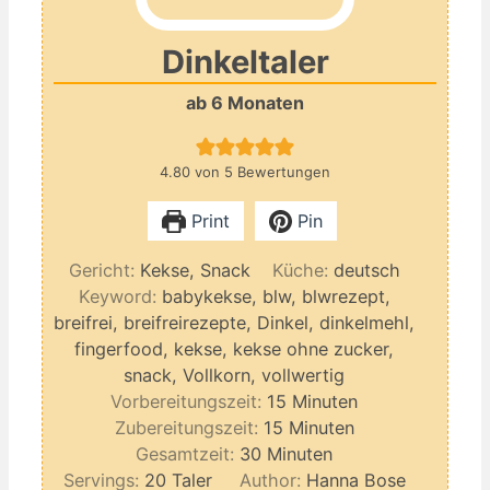
Dinkeltaler
ab 6 Monaten
4.80
von
5
Bewertungen
Print
Pin
Gericht:
Kekse, Snack
Küche:
deutsch
Keyword:
babykekse, blw, blwrezept,
breifrei, breifreirezepte, Dinkel, dinkelmehl,
fingerfood, kekse, kekse ohne zucker,
snack, Vollkorn, vollwertig
Minuten
Vorbereitungszeit:
15
Minuten
Minuten
Zubereitungszeit:
15
Minuten
Minuten
Gesamtzeit:
30
Minuten
Servings:
20
Taler
Author:
Hanna Bose