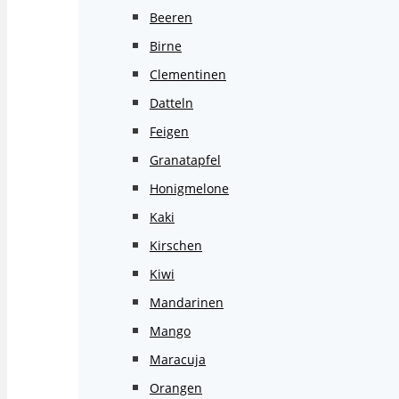
Beeren
Birne
Clementinen
Datteln
Feigen
Granatapfel
Honigmelone
Kaki
Kirschen
Kiwi
Mandarinen
Mango
Maracuja
Orangen