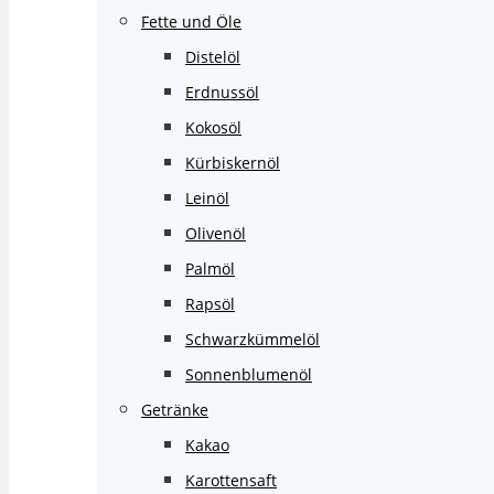
Fette und Öle
Distelöl
Erdnussöl
Kokosöl
Kürbiskernöl
Leinöl
Olivenöl
Palmöl
Rapsöl
Schwarzkümmelöl
Sonnenblumenöl
Getränke
Kakao
Karottensaft