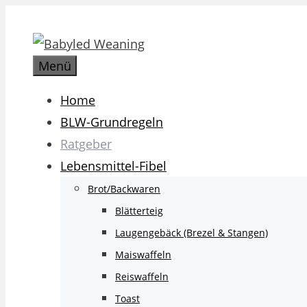
Zum
Inhalt
springen
Menü
Home
BLW-Grundregeln
Ratgeber
Lebensmittel-Fibel
Brot/Backwaren
Blätterteig
Laugengebäck (Brezel & Stangen)
Maiswaffeln
Reiswaffeln
Toast