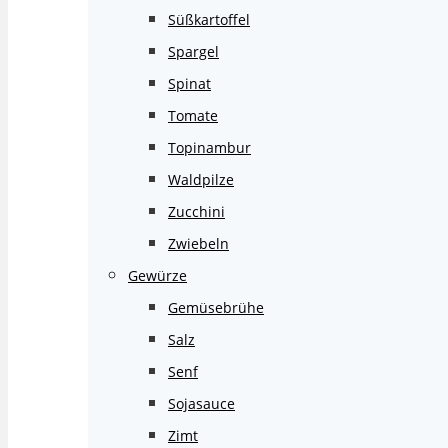
Süßkartoffel
Spargel
Spinat
Tomate
Topinambur
Waldpilze
Zucchini
Zwiebeln
Gewürze
Gemüsebrühe
Salz
Senf
Sojasauce
Zimt