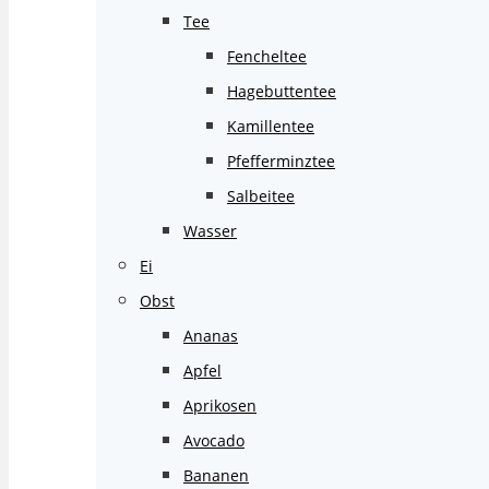
Tee
Fencheltee
Hagebuttentee
Kamillentee
Pfefferminztee
Salbeitee
Wasser
Ei
Obst
Ananas
Apfel
Aprikosen
Avocado
Bananen