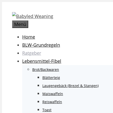
Zum
Inhalt
springen
Menü
Home
BLW-Grundregeln
Ratgeber
Lebensmittel-Fibel
Brot/Backwaren
Blätterteig
Laugengebäck (Brezel & Stangen)
Maiswaffeln
Reiswaffeln
Toast