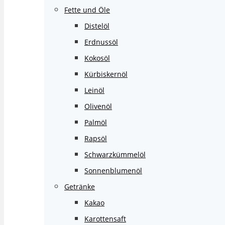
Fette und Öle
Distelöl
Erdnussöl
Kokosöl
Kürbiskernöl
Leinöl
Olivenöl
Palmöl
Rapsöl
Schwarzkümmelöl
Sonnenblumenöl
Getränke
Kakao
Karottensaft