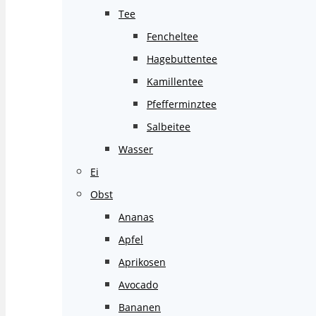
Tee
Fencheltee
Hagebuttentee
Kamillentee
Pfefferminztee
Salbeitee
Wasser
Ei
Obst
Ananas
Apfel
Aprikosen
Avocado
Bananen