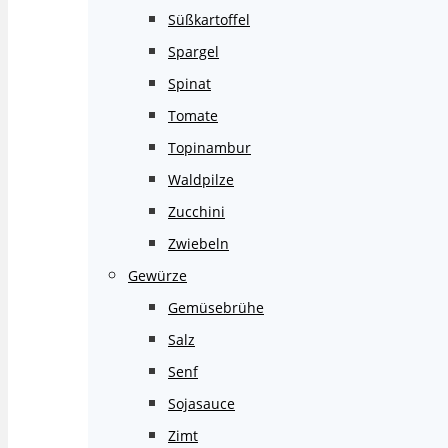
Süßkartoffel
Spargel
Spinat
Tomate
Topinambur
Waldpilze
Zucchini
Zwiebeln
Gewürze
Gemüsebrühe
Salz
Senf
Sojasauce
Zimt