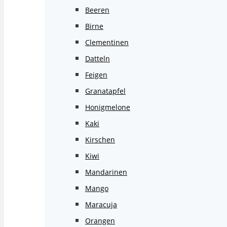
Beeren
Birne
Clementinen
Datteln
Feigen
Granatapfel
Honigmelone
Kaki
Kirschen
Kiwi
Mandarinen
Mango
Maracuja
Orangen