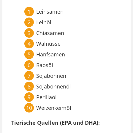
Leinsamen
Leinöl
Chiasamen
Walnüsse
Hanfsamen
Rapsöl
Sojabohnen
Sojabohnenöl
Perillaöl
Weizenkeimöl
Tierische Quellen (EPA und DHA):