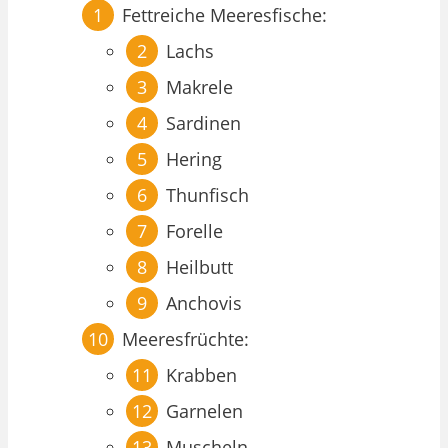
Fettreiche Meeresfische:
Lachs
Makrele
Sardinen
Hering
Thunfisch
Forelle
Heilbutt
Anchovis
Meeresfrüchte:
Krabben
Garnelen
Muscheln