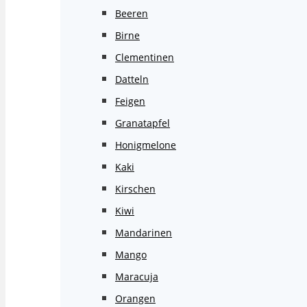
Beeren
Birne
Clementinen
Datteln
Feigen
Granatapfel
Honigmelone
Kaki
Kirschen
Kiwi
Mandarinen
Mango
Maracuja
Orangen