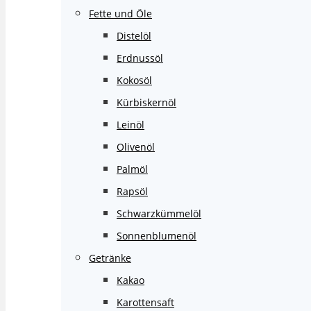
Fette und Öle
Distelöl
Erdnussöl
Kokosöl
Kürbiskernöl
Leinöl
Olivenöl
Palmöl
Rapsöl
Schwarzkümmelöl
Sonnenblumenöl
Getränke
Kakao
Karottensaft