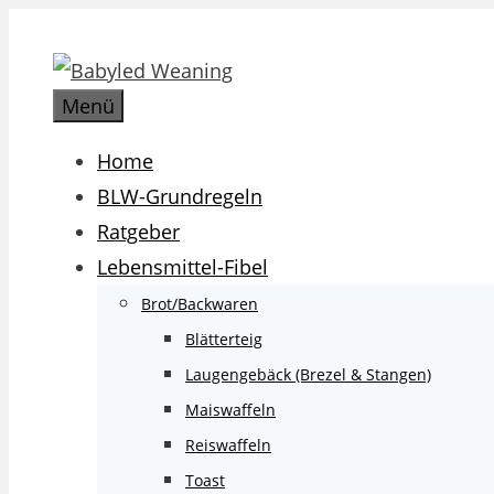
Zum
Inhalt
springen
Menü
Home
BLW-Grundregeln
Ratgeber
Lebensmittel-Fibel
Brot/Backwaren
Blätterteig
Laugengebäck (Brezel & Stangen)
Maiswaffeln
Reiswaffeln
Toast