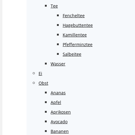
Tee
Fencheltee
Hagebuttentee
Kamillentee
Pfefferminztee
Salbeitee
Wasser
Ei
Obst
Ananas
Apfel
Aprikosen
Avocado
Bananen