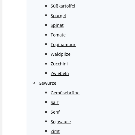
Süßkartoffel
Spargel
Spinat
Tomate
Topinambur
Waldpilze
Zucchini
Zwiebeln
Gewürze
Gemüsebrühe
Salz
Senf
Sojasauce
Zimt