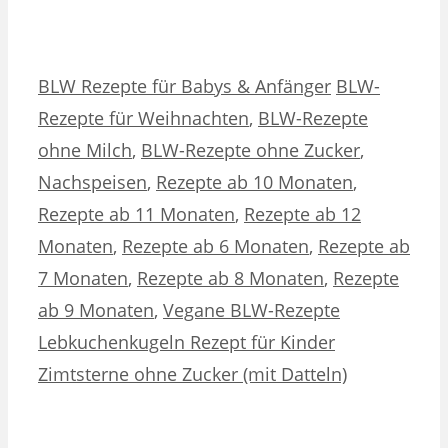
Kategorien
Schlagwörter
BLW Rezepte für Babys & Anfänger
BLW-
Rezepte für Weihnachten
,
BLW-Rezepte
ohne Milch
,
BLW-Rezepte ohne Zucker
,
Nachspeisen
,
Rezepte ab 10 Monaten
,
Rezepte ab 11 Monaten
,
Rezepte ab 12
Monaten
,
Rezepte ab 6 Monaten
,
Rezepte ab
7 Monaten
,
Rezepte ab 8 Monaten
,
Rezepte
ab 9 Monaten
,
Vegane BLW-Rezepte
Lebkuchenkugeln Rezept für Kinder
Zimtsterne ohne Zucker (mit Datteln)