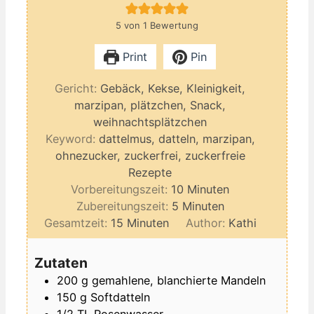
5
von 1 Bewertung
Print
Pin
Gericht:
Gebäck, Kekse, Kleinigkeit,
marzipan, plätzchen, Snack,
weihnachtsplätzchen
Keyword:
dattelmus, datteln, marzipan,
ohnezucker, zuckerfrei, zuckerfreie
Rezepte
Minuten
Vorbereitungszeit:
10
Minuten
Minuten
Zubereitungszeit:
5
Minuten
Minuten
Gesamtzeit:
15
Minuten
Author:
Kathi
Zutaten
200
g
gemahlene, blanchierte Mandeln
150
g
Softdatteln