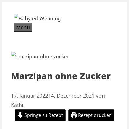
Zum
Inhalt
springen
Menü
Marzipan ohne Zucker
17. Januar 2022
14. Dezember 2021
von
Kathi
Springe zu Rezept
Rezept drucken