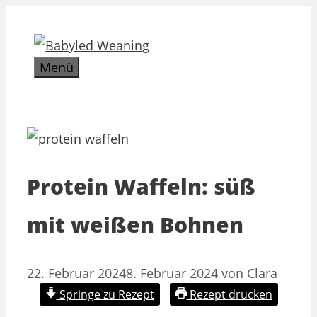
Zum
Inhalt
springen
Menü
Protein Waffeln: süß
mit weißen Bohnen
22. Februar 2024
8. Februar 2024
von
Clara
Springe zu Rezept
Rezept drucken