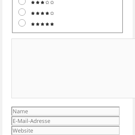
Kommentar
Name
E-
Mail-
Websi
Adres