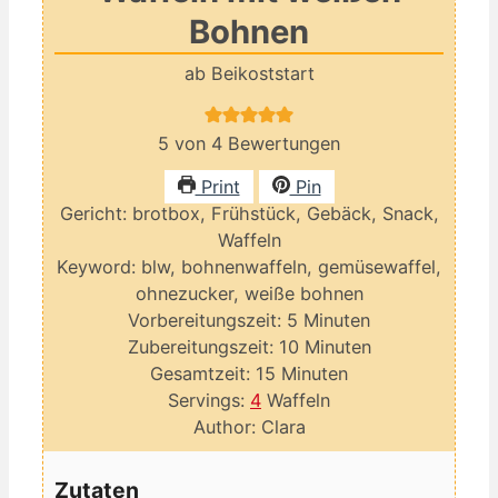
Bohnen
ab Beikoststart
5
von
4
Bewertungen
Print
Pin
Gericht:
brotbox, Frühstück, Gebäck, Snack,
Waffeln
Keyword:
blw, bohnenwaffeln, gemüsewaffel,
ohnezucker, weiße bohnen
Minuten
Vorbereitungszeit:
5
Minuten
Minuten
Zubereitungszeit:
10
Minuten
Minuten
Gesamtzeit:
15
Minuten
Servings:
4
Waffeln
Author:
Clara
Zutaten