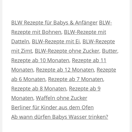
Kategorien
Schlagwörter
BLW Rezepte für Babys & Anfänger
BLW-
Rezepte mit Bohnen
,
BLW-Rezepte mit
Datteln
,
BLW-Rezepte mit Ei
,
BLW-Rezepte
mit Zimt
,
BLW-Rezepte ohne Zucker
,
Butter
,
Rezepte ab 10 Monaten
,
Rezepte ab 11
Monaten
,
Rezepte ab 12 Monaten
,
Rezepte
ab 6 Monaten
,
Rezepte ab 7 Monaten
,
Rezepte ab 8 Monaten
,
Rezepte ab 9
Monaten
,
Waffeln ohne Zucker
Berliner für Kinder aus dem Ofen
Ab wann dürfen Babys Wasser trinken?