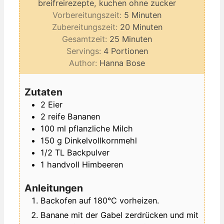
breifreirezepte, kuchen ohne zucker
Minuten
Vorbereitungszeit:
5
Minuten
Minuten
Zubereitungszeit:
20
Minuten
Minuten
Gesamtzeit:
25
Minuten
Servings:
4
Portionen
Author:
Hanna Bose
Zutaten
2
Eier
2
reife
Bananen
100
ml
pflanzliche Milch
150
g
Dinkelvollkornmehl
1/2
TL
Backpulver
1
handvoll
Himbeeren
Anleitungen
Backofen auf 180°C vorheizen.
Banane mit der Gabel zerdrücken und mit