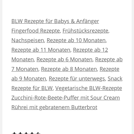
Kategorien
Schlagwörter
BLW Rezepte für Babys & Anfänger
Fingerfood Rezepte
,
Frühstücksrezepte
,
Nachspeisen
,
Rezepte ab 10 Monaten
,
Rezepte ab 11 Monaten
,
Rezepte ab 12
Monaten
,
Rezepte ab 6 Monaten
,
Rezepte ab
7 Monaten
,
Rezepte ab 8 Monaten
,
Rezepte
ab 9 Monaten
,
Rezepte für unterwegs
,
Snack
Rezepte für BLW
,
Vegetarische BLW-Rezepte
Zucchini-Rote-Beete-Puffer mit Sour Cream
Rührei mit gebratenem Butterbrot