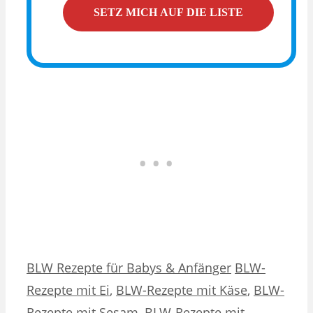
Kategorien
Schlagwörter
BLW Rezepte für Babys & Anfänger
BLW-
Rezepte mit Ei
,
BLW-Rezepte mit Käse
,
BLW-
Rezepte mit Sesam
,
BLW-Rezepte mit