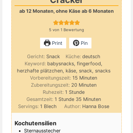
ab 12 Monaten, ohne Käse ab 6 Monaten
5
von 1 Bewertung
Print
Pin
Gericht:
Snack
Küche:
deutsch
Keyword:
babysnacks, fingerfood,
herzhafte plätzchen, käse, snack, snacks
Minuten
Vorbereitungszeit:
15
Minuten
Minuten
Zubereitungszeit:
20
Minuten
Stunde
Ruhezeit:
1
Stunde
Stunde
Minuten
Gesamtzeit:
1
Stunde
35
Minuten
Servings:
1
Blech
Author:
Hanna Bose
Kochutensilien
Sternausstecher