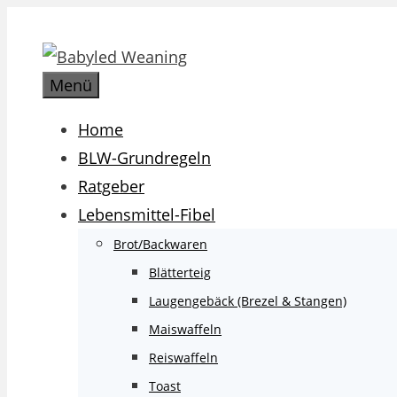
Zum
Inhalt
springen
Menü
Home
BLW-Grundregeln
Ratgeber
Lebensmittel-Fibel
Brot/Backwaren
Blätterteig
Laugengebäck (Brezel & Stangen)
Maiswaffeln
Reiswaffeln
Toast