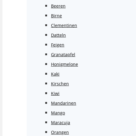
Beeren
Birne
Clementinen
Datteln
Feigen
Granatapfel
Honigmelone
Kaki
Kirschen
Kiwi
Mandarinen
Mango
Maracuja
Orangen