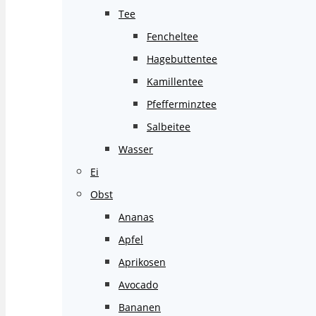
Tee
Fencheltee
Hagebuttentee
Kamillentee
Pfefferminztee
Salbeitee
Wasser
Ei
Obst
Ananas
Apfel
Aprikosen
Avocado
Bananen