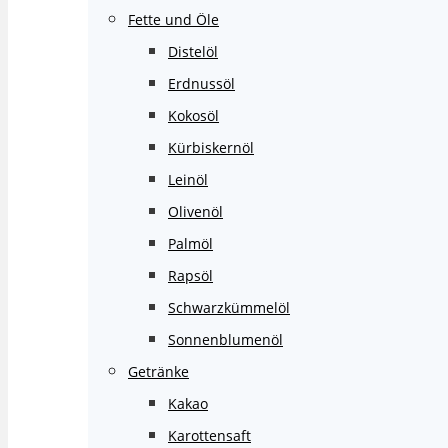
Fette und Öle
Distelöl
Erdnussöl
Kokosöl
Kürbiskernöl
Leinöl
Olivenöl
Palmöl
Rapsöl
Schwarzkümmelöl
Sonnenblumenöl
Getränke
Kakao
Karottensaft