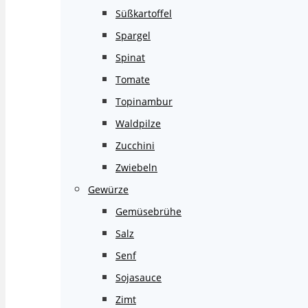
Süßkartoffel
Spargel
Spinat
Tomate
Topinambur
Waldpilze
Zucchini
Zwiebeln
Gewürze
Gemüsebrühe
Salz
Senf
Sojasauce
Zimt