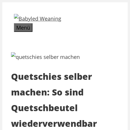
Zum
Inhalt
springen
Menü
Quetschies selber
machen: So sind
Quetschbeutel
wiederverwendbar