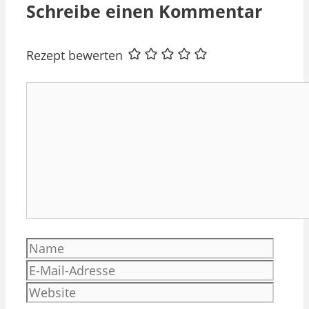
Schreibe einen Kommentar
Rezept bewerten
Kommentar
Name
E-
Mail-
Websi
Adres