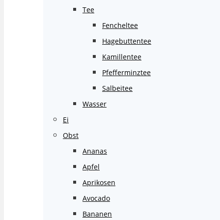
Tee
Fencheltee
Hagebuttentee
Kamillentee
Pfefferminztee
Salbeitee
Wasser
Ei
Obst
Ananas
Apfel
Aprikosen
Avocado
Bananen