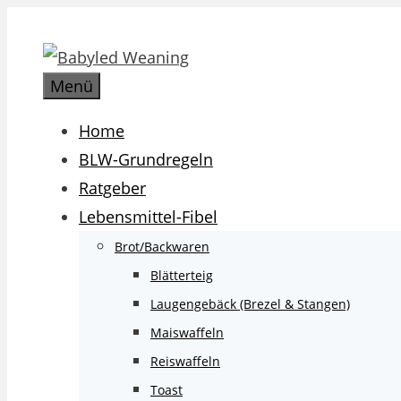
Zum
Inhalt
springen
Menü
Home
BLW-Grundregeln
Ratgeber
Lebensmittel-Fibel
Brot/Backwaren
Blätterteig
Laugengebäck (Brezel & Stangen)
Maiswaffeln
Reiswaffeln
Toast