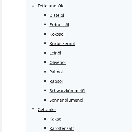
Fette und Öle
Distelöl
Erdnussöl
Kokosöl
Kürbiskernöl
Leinöl
Olivenöl
Palmöl
Rapsöl
Schwarzkümmelöl
Sonnenblumenöl
Getränke
Kakao
Karottensaft