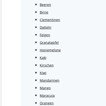
Beeren
Birne
Clementinen
Datteln
Feigen
Granatapfel
Honigmelone
Kaki
Kirschen
Kiwi
Mandarinen
Mango
Maracuja
Orangen