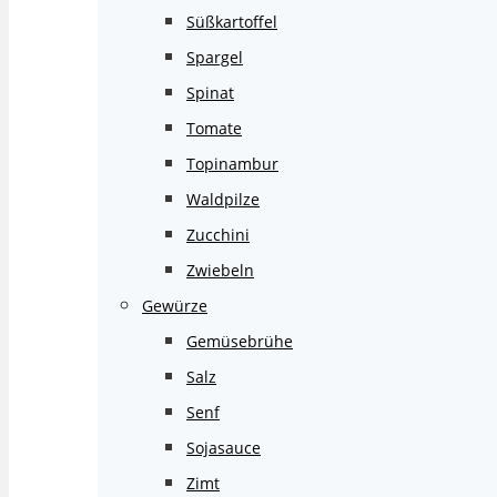
Süßkartoffel
Spargel
Spinat
Tomate
Topinambur
Waldpilze
Zucchini
Zwiebeln
Gewürze
Gemüsebrühe
Salz
Senf
Sojasauce
Zimt