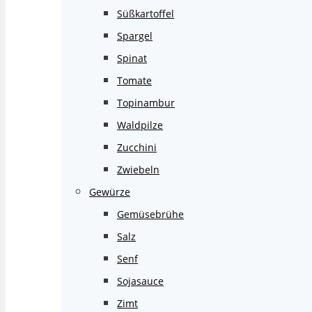
Süßkartoffel
Spargel
Spinat
Tomate
Topinambur
Waldpilze
Zucchini
Zwiebeln
Gewürze
Gemüsebrühe
Salz
Senf
Sojasauce
Zimt