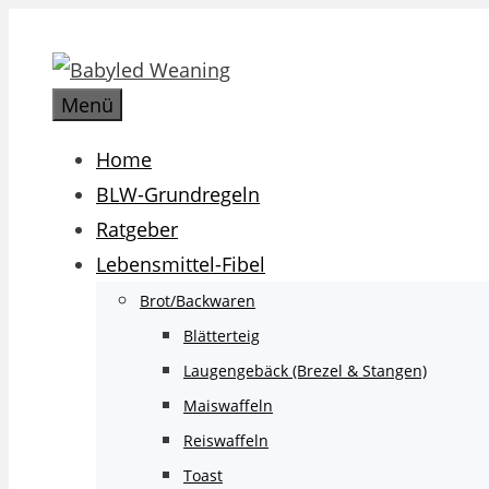
Zum
Inhalt
springen
Menü
Home
BLW-Grundregeln
Ratgeber
Lebensmittel-Fibel
Brot/Backwaren
Blätterteig
Laugengebäck (Brezel & Stangen)
Maiswaffeln
Reiswaffeln
Toast