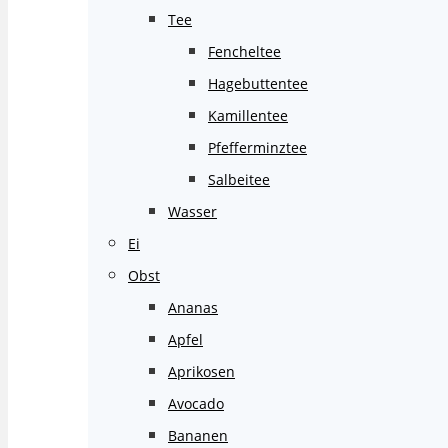
Tee
Fencheltee
Hagebuttentee
Kamillentee
Pfefferminztee
Salbeitee
Wasser
Ei
Obst
Ananas
Apfel
Aprikosen
Avocado
Bananen