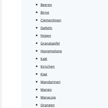
Beeren
Birne
Clementinen
Datteln
Feigen
Granatapfel
Honigmelone
Kaki
Kirschen
Kiwi
Mandarinen
Mango
Maracuja
Orangen