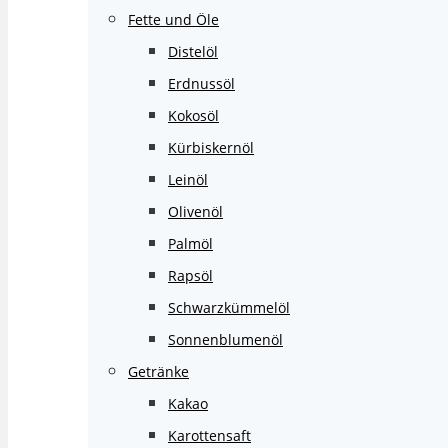
Fette und Öle
Distelöl
Erdnussöl
Kokosöl
Kürbiskernöl
Leinöl
Olivenöl
Palmöl
Rapsöl
Schwarzkümmelöl
Sonnenblumenöl
Getränke
Kakao
Karottensaft