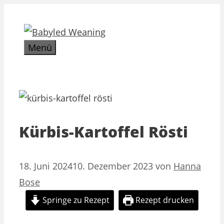
Zum
Inhalt
springen
Menü
Kürbis-Kartoffel Rösti
18. Juni 2024
10. Dezember 2023
von
Hanna
Bose
Springe zu Rezept
Rezept drucken