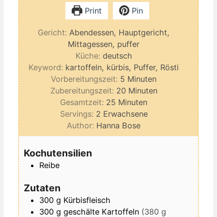
Print
Pin
Gericht:
Abendessen, Hauptgericht,
Mittagessen, puffer
Küche:
deutsch
Keyword:
kartoffeln, kürbis, Puffer, Rösti
Minuten
Vorbereitungszeit:
5
Minuten
Minuten
Zubereitungszeit:
20
Minuten
Minuten
Gesamtzeit:
25
Minuten
Servings:
2
Erwachsene
Author:
Hanna Bose
Kochutensilien
Reibe
Zutaten
300
g
Kürbisfleisch
300
g
geschälte Kartoffeln
(380 g