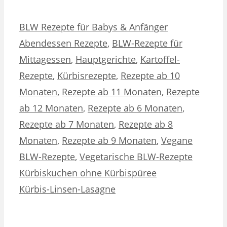
Kategorien
Schlagwörter
BLW Rezepte für Babys & Anfänger
Abendessen Rezepte
,
BLW-Rezepte für
Mittagessen
,
Hauptgerichte
,
Kartoffel-
Rezepte
,
Kürbisrezepte
,
Rezepte ab 10
Monaten
,
Rezepte ab 11 Monaten
,
Rezepte
ab 12 Monaten
,
Rezepte ab 6 Monaten
,
Rezepte ab 7 Monaten
,
Rezepte ab 8
Monaten
,
Rezepte ab 9 Monaten
,
Vegane
BLW-Rezepte
,
Vegetarische BLW-Rezepte
Kürbiskuchen ohne Kürbispüree
Kürbis-Linsen-Lasagne