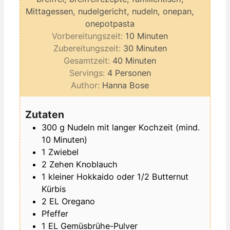
Mittagessen, nudelgericht, nudeln, onepan,
onepotpasta
Minuten
Vorbereitungszeit:
10
Minuten
Minuten
Zubereitungszeit:
30
Minuten
Minuten
Gesamtzeit:
40
Minuten
Servings:
4
Personen
Author:
Hanna Bose
Zutaten
300
g
Nudeln mit langer Kochzeit (mind.
10 Minuten)
1
Zwiebel
2
Zehen
Knoblauch
1
kleiner
Hokkaido oder 1/2 Butternut
Kürbis
2
EL
Oregano
Pfeffer
1
EL
Gemüsbrühe-Pulver