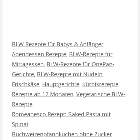
Kategorien
Schlagwörter
BLW Rezepte für Babys & Anfänger
Abendessen Rezepte
,
BLW-Rezepte für
Mittagessen
,
BLW-Rezepte für OnePan-
Gerichte
,
BLW-Rezepte mit Nudeln
,
Frischkäse
,
Hauptgerichte
,
Kürbisrezepte
,
Rezepte ab 12 Monaten
,
Vegetarische BLW-
Rezepte
Romeanesco Rezept: Baked Pasta mit
Spinat
Buchweizenpfannkuchen ohne Zucker