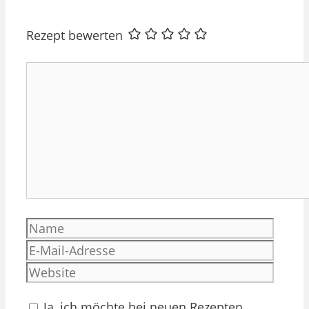
Rezept bewerten
Kommentar
Name
E-
Mail-
Websi
Adres
Ja, ich möchte bei neuen Rezepten