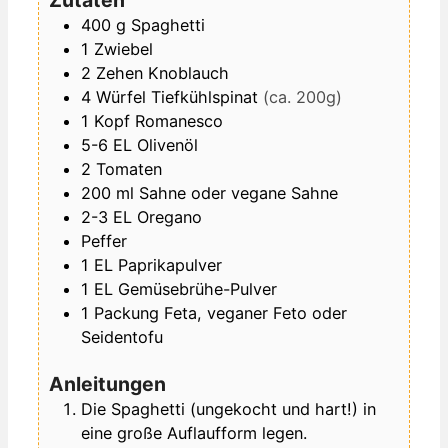
Zutaten
400
g
Spaghetti
1
Zwiebel
2
Zehen
Knoblauch
4
Würfel
Tiefkühlspinat
(ca. 200g)
1
Kopf
Romanesco
5-6
EL
Olivenöl
2
Tomaten
200
ml
Sahne oder vegane Sahne
2-3
EL
Oregano
Peffer
1
EL
Paprikapulver
1
EL
Gemüsebrühe-Pulver
1
Packung
Feta, veganer Feto oder
Seidentofu
Anleitungen
Die Spaghetti (ungekocht und hart!) in
eine große Auflaufform legen.