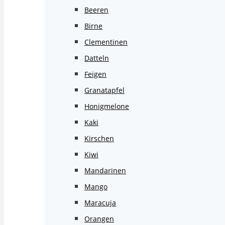
Beeren
Birne
Clementinen
Datteln
Feigen
Granatapfel
Honigmelone
Kaki
Kirschen
Kiwi
Mandarinen
Mango
Maracuja
Orangen