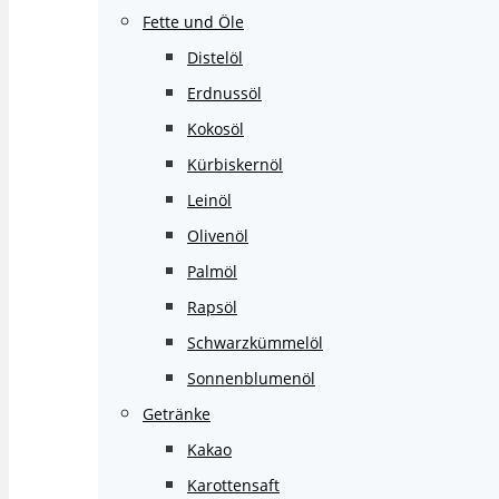
Fette und Öle
Distelöl
Erdnussöl
Kokosöl
Kürbiskernöl
Leinöl
Olivenöl
Palmöl
Rapsöl
Schwarzkümmelöl
Sonnenblumenöl
Getränke
Kakao
Karottensaft