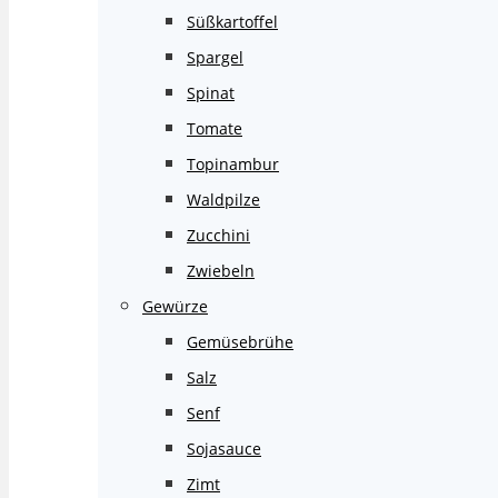
Süßkartoffel
Spargel
Spinat
Tomate
Topinambur
Waldpilze
Zucchini
Zwiebeln
Gewürze
Gemüsebrühe
Salz
Senf
Sojasauce
Zimt