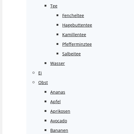
Tee
Fencheltee
Hagebuttentee
Kamillentee
Pfefferminztee
Salbeitee
Wasser
Ei
Obst
Ananas
Apfel
Aprikosen
Avocado
Bananen