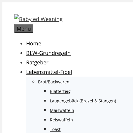
Zum
Inhalt
springen
Menü
Home
BLW-Grundregeln
Ratgeber
Lebensmittel-Fibel
Brot/Backwaren
Blätterteig
Laugengebäck (Brezel & Stangen)
Maiswaffeln
Reiswaffeln
Toast