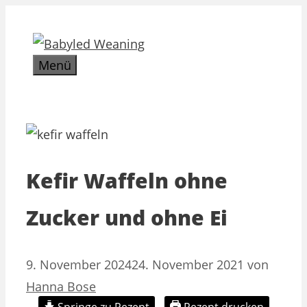
Zum
Inhalt
springen
Menü
Kefir Waffeln ohne
Zucker und ohne Ei
9. November 2024
24. November 2021
von
Hanna Bose
Springe zu Rezept
Rezept drucken