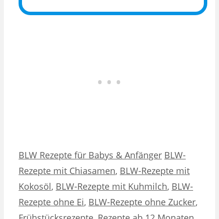
Kategorien
Schlagwörter
BLW Rezepte für Babys & Anfänger
BLW-
Rezepte mit Chiasamen
,
BLW-Rezepte mit
Kokosöl
,
BLW-Rezepte mit Kuhmilch
,
BLW-
Rezepte ohne Ei
,
BLW-Rezepte ohne Zucker
,
Frühstücksrezepte
,
Rezepte ab 12 Monaten
,