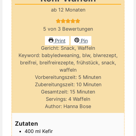
ab 12 Monaten
5
von
3
Bewertungen
Print
Pin
Gericht:
Snack, Waffeln
Keyword:
babyledweaning, blw, blwrezept,
breifrei, breifreirezepte, frühstück, snack,
waffeln
Minuten
Vorbereitungszeit:
5
Minuten
Minuten
Zubereitungszeit:
10
Minuten
Minuten
Gesamtzeit:
15
Minuten
Servings:
4
Waffeln
Author:
Hanna Bose
Zutaten
400
ml
Kefir