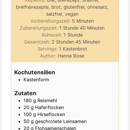
breifreirezepte, brot, glutenfrei, ohnesalz,
salzfrei, vegan
Minuten
Vorbereitungszeit:
5
Minuten
Stunde
Minuten
Zubereitungszeit:
1
Stunde
40
Minuten
Stunde
Ruhezeit:
1
Stunde
Stunden
Minuten
Gesamtzeit:
2
Stunden
45
Minuten
Servings:
1
Kastenbrot
Author:
Hanna Bose
Kochutensilien
Kastenform
Zutaten
180
g
Reismehl
20
g
Haferflocken
100
g
Hirseflocken
50
g
geschrotete Leinsamen
20
g
Flohsamenschalen