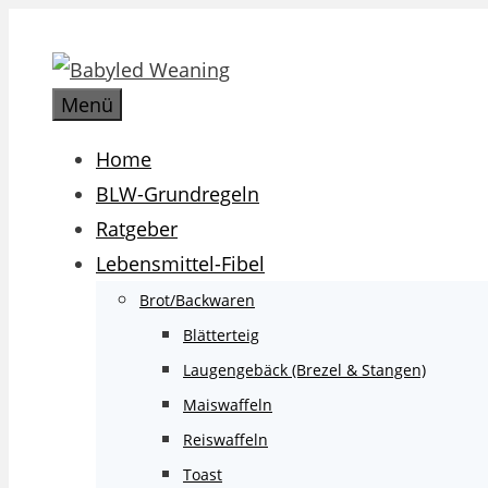
Zum
Inhalt
springen
Menü
Home
BLW-Grundregeln
Ratgeber
Lebensmittel-Fibel
Brot/Backwaren
Blätterteig
Laugengebäck (Brezel & Stangen)
Maiswaffeln
Reiswaffeln
Toast