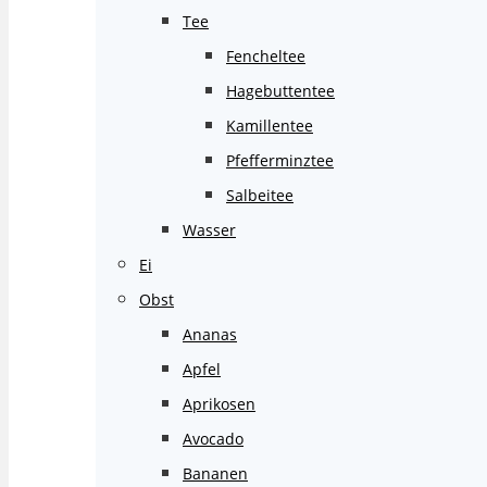
Tee
Fencheltee
Hagebuttentee
Kamillentee
Pfefferminztee
Salbeitee
Wasser
Ei
Obst
Ananas
Apfel
Aprikosen
Avocado
Bananen