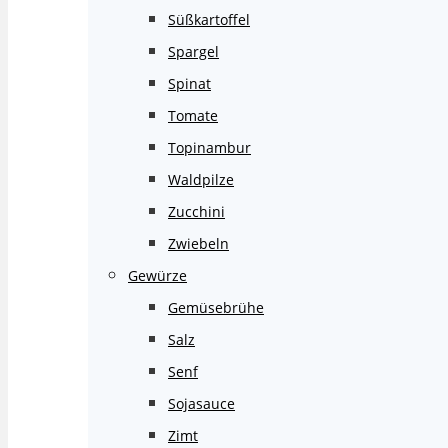
Süßkartoffel
Spargel
Spinat
Tomate
Topinambur
Waldpilze
Zucchini
Zwiebeln
Gewürze
Gemüsebrühe
Salz
Senf
Sojasauce
Zimt