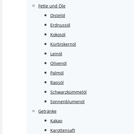
Fette und Öle
Distelöl
Erdnussöl
Kokosöl
Kürbiskernöl
Leinöl
Olivenöl
Palmöl
Rapsöl
Schwarzkümmelöl
Sonnenblumenöl
Getränke
Kakao
Karottensaft