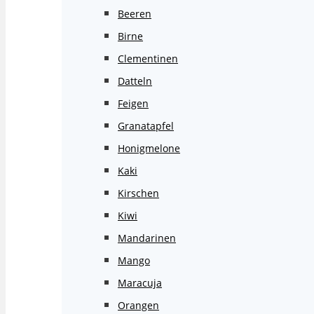
Beeren
Birne
Clementinen
Datteln
Feigen
Granatapfel
Honigmelone
Kaki
Kirschen
Kiwi
Mandarinen
Mango
Maracuja
Orangen