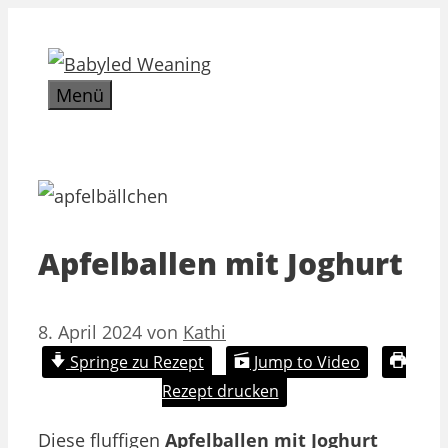
Zum
Inhalt
springen
Menü
Apfelballen mit Joghurt
8. April 2024
von
Kathi
Springe zu Rezept
Jump to Video
Rezept drucken
Diese fluffigen
Apfelballen mit Joghurt