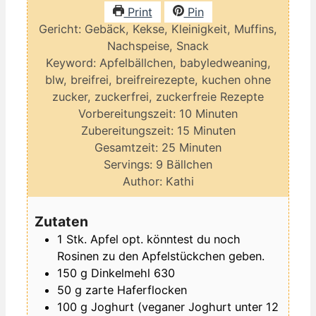
Print
Pin
Gericht:
Gebäck, Kekse, Kleinigkeit, Muffins,
Nachspeise, Snack
Keyword:
Apfelbällchen, babyledweaning,
blw, breifrei, breifreirezepte, kuchen ohne
zucker, zuckerfrei, zuckerfreie Rezepte
Minuten
Vorbereitungszeit:
10
Minuten
Minuten
Zubereitungszeit:
15
Minuten
Minuten
Gesamtzeit:
25
Minuten
Servings:
9
Bällchen
Author:
Kathi
Zutaten
1
Stk.
Apfel
opt. könntest du noch
Rosinen zu den Apfelstückchen geben.
150
g
Dinkelmehl
630
50
g
zarte Haferflocken
100
g
Joghurt
(veganer Joghurt unter 12