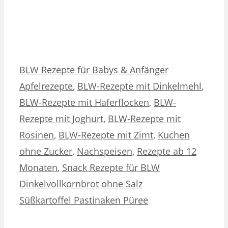
Kategorien
Schlagwörter
BLW Rezepte für Babys & Anfänger
Apfelrezepte
,
BLW-Rezepte mit Dinkelmehl
,
BLW-Rezepte mit Haferflocken
,
BLW-
Rezepte mit Joghurt
,
BLW-Rezepte mit
Rosinen
,
BLW-Rezepte mit Zimt
,
Kuchen
ohne Zucker
,
Nachspeisen
,
Rezepte ab 12
Monaten
,
Snack Rezepte für BLW
Dinkelvollkornbrot ohne Salz
Süßkartoffel Pastinaken Püree