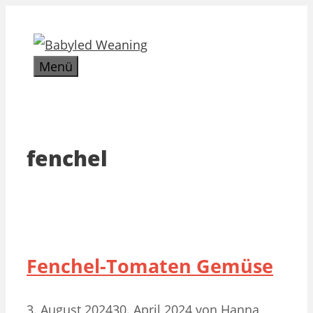
Zum
Inhalt
springen
Menü
fenchel
Fenchel-Tomaten Gemüse
3. August 2024
30. April 2024
von
Hanna