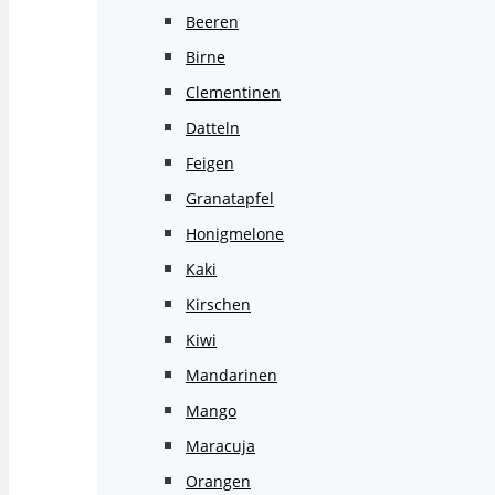
Beeren
Birne
Clementinen
Datteln
Feigen
Granatapfel
Honigmelone
Kaki
Kirschen
Kiwi
Mandarinen
Mango
Maracuja
Orangen