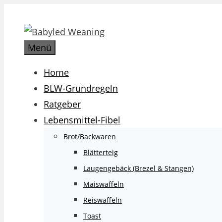
Zum
Inhalt
springen
Menü
Home
BLW-Grundregeln
Ratgeber
Lebensmittel-Fibel
Brot/Backwaren
Blätterteig
Laugengebäck (Brezel & Stangen)
Maiswaffeln
Reiswaffeln
Toast