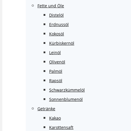
Fette und Öle
Distelöl
Erdnussöl
Kokosöl
Kürbiskernöl
Leinöl
Olivenöl
Palmöl
Rapsöl
Schwarzkümmelöl
Sonnenblumenöl
Getränke
Kakao
Karottensaft