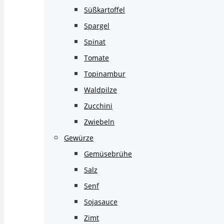
Süßkartoffel
Spargel
Spinat
Tomate
Topinambur
Waldpilze
Zucchini
Zwiebeln
Gewürze
Gemüsebrühe
Salz
Senf
Sojasauce
Zimt