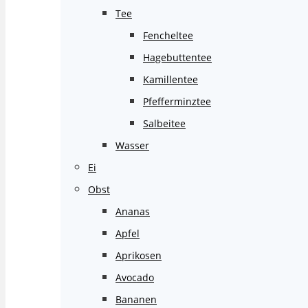
Tee
Fencheltee
Hagebuttentee
Kamillentee
Pfefferminztee
Salbeitee
Wasser
Ei
Obst
Ananas
Apfel
Aprikosen
Avocado
Bananen