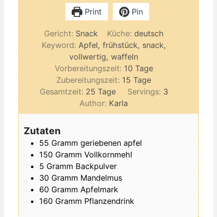
Print
Pin
Gericht:
Snack
Küche:
deutsch
Keyword:
Apfel, frühstück, snack,
vollwertig, waffeln
Tage
Vorbereitungszeit:
10
Tage
Tage
Zubereitungszeit:
15
Tage
Tage
Gesamtzeit:
25
Tage
Servings:
3
Author:
Karla
Zutaten
55
Gramm
geriebenen apfel
150
Gramm
Vollkornmehl
5
Gramm
Backpulver
30
Gramm
Mandelmus
60
Gramm
Apfelmark
160
Gramm
Pflanzendrink