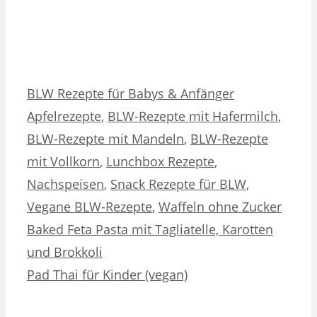
Kategorien
Schlagwörter
BLW Rezepte für Babys & Anfänger
Apfelrezepte
,
BLW-Rezepte mit Hafermilch
,
BLW-Rezepte mit Mandeln
,
BLW-Rezepte
mit Vollkorn
,
Lunchbox Rezepte
,
Nachspeisen
,
Snack Rezepte für BLW
,
Vegane BLW-Rezepte
,
Waffeln ohne Zucker
Baked Feta Pasta mit Tagliatelle, Karotten
und Brokkoli
Pad Thai für Kinder (vegan)