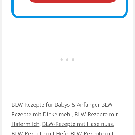
Kategorien
Schlagwörter
BLW Rezepte für Babys & Anfänger
BLW-
Rezepte mit Dinkelmehl
,
BLW-Rezepte mit
Hafermilch
,
BLW-Rezepte mit Haselnuss
,
BLW-Rezepte mit Hefe
,
BLW-Rezepte mit