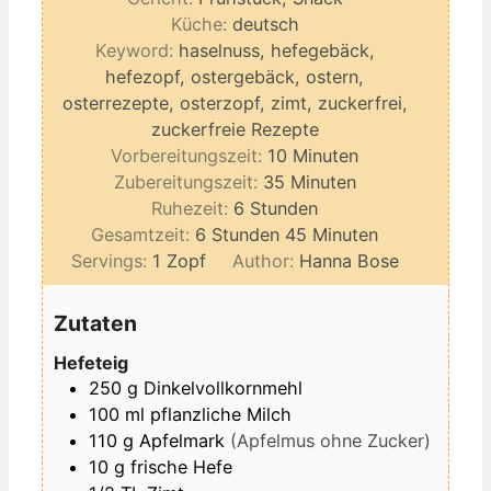
Küche:
deutsch
Keyword:
haselnuss, hefegebäck,
hefezopf, ostergebäck, ostern,
osterrezepte, osterzopf, zimt, zuckerfrei,
zuckerfreie Rezepte
Minuten
Vorbereitungszeit:
10
Minuten
Minuten
Zubereitungszeit:
35
Minuten
Stunden
Ruhezeit:
6
Stunden
Stunden
Minuten
Gesamtzeit:
6
Stunden
45
Minuten
Servings:
1
Zopf
Author:
Hanna Bose
Zutaten
Hefeteig
250
g
Dinkelvollkornmehl
100
ml
pflanzliche Milch
110
g
Apfelmark
(Apfelmus ohne Zucker)
10
g
frische Hefe