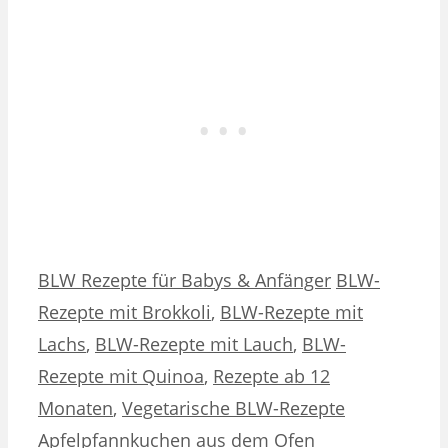
Kategorien
Schlagwörter
BLW Rezepte für Babys & Anfänger
BLW-
Rezepte mit Brokkoli
,
BLW-Rezepte mit
Lachs
,
BLW-Rezepte mit Lauch
,
BLW-
Rezepte mit Quinoa
,
Rezepte ab 12
Monaten
,
Vegetarische BLW-Rezepte
Apfelpfannkuchen aus dem Ofen