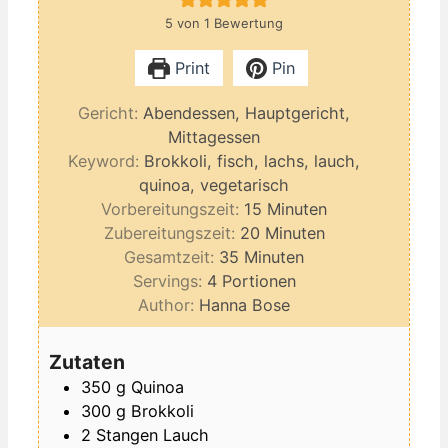
5
von 1 Bewertung
Print
Pin
Gericht:
Abendessen, Hauptgericht,
Mittagessen
Keyword:
Brokkoli, fisch, lachs, lauch,
quinoa, vegetarisch
Minuten
Vorbereitungszeit:
15
Minuten
Minuten
Zubereitungszeit:
20
Minuten
Minuten
Gesamtzeit:
35
Minuten
Servings:
4
Portionen
Author:
Hanna Bose
Zutaten
350
g
Quinoa
300
g
Brokkoli
2
Stangen
Lauch